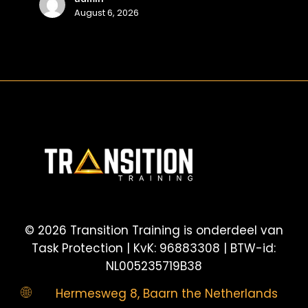
August 6, 2026
©
2026
Transition Training is onderdeel van
Task Protection | KvK: 96883308 | BTW-id:
NL005235719B38
Hermesweg 8, Baarn the Netherlands