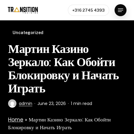
Skip
Menu
to
+316 2745 4393
Close
main
Menu
content
Uncategorized
Мартин Казино
Зеркало: Как Обойти
Блокировку и Начать
Играть
admin
June 23, 2026
1 min read
Home
»
Мартин Казино Зеркало: Как Обойти
Блокировку и Начать Играть