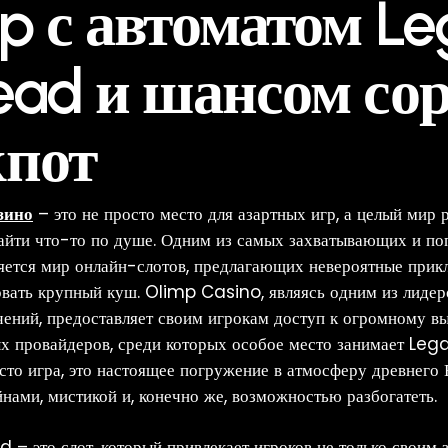
p с автоматом Le
ead и шансом со
кпот
– это не просто место для азартных игр, а целый мир р
зино
айти что-то по душе. Одним из самых захватывающих и по
яется мир онлайн-слотов, предлагающих невероятные прик
вать крупный куш. Olimp Casino, являясь одним из лидер
чений, предоставляет своим игрокам доступ к огромному вы
х провайдеров, среди которых особое место занимает Le
осто игра, это настоящее погружение в атмосферу древнего 
нами, мистикой и, конечно же, возможностью разбогатеть.
– это слот, который привлекает игроков не только своим