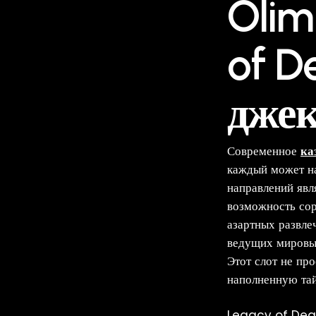
Olim
of D
дже
Современное
ка
каждый может н
направлений явл
возможность сор
азартных развле
ведущих мировы
Этот слот не пр
наполненную тай
Legacy of Dead 