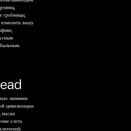
кровищ,
е гробницы,
т изменить вашу
афике,
нусным
ибыльным.
Dead
ятью линиями
ой цивилизации.
, маски
ение слота
иключений.