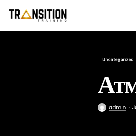
Skip
to
main
content
Uncategorized
Атм
admin
J