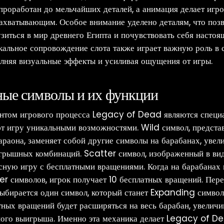
роработан до мельчайших деталей, а анимация делает игр
ахватывающим. Особое внимание уделено деталям, что поз
зиться в мир древнего Египта и почувствовать себя насто
альное сопровождение слота также играет важную роль в 
лняя визуальные эффекты и усиливая ощущения от игры.
ые символы и их функции
нтом игрового процесса Legacy of Dead являются специ
т игру уникальными возможностями. Wild символ, предста
араона, заменяет собой другие символы на барабанах, увел
грышных комбинаций. Scatter символ, изображенный в вид
сную игру с бесплатными вращениями. Когда на барабанах 
er символов, игрок получает 10 бесплатных вращений. Пер
ыбирается один символ, который станет Expanding символ
тных вращений будет расширяться на весь барабан, увелич
ного выигрыша. Именно эта механика делает Legacy of D