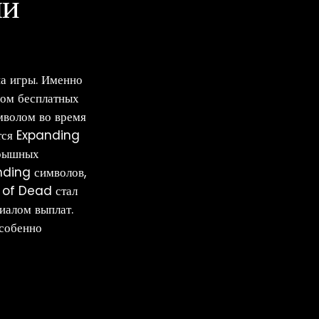
ый
а игры. Именно
лом бесплатных
мволом во время
ется Expanding
грышных
nding символов,
 of Dead стал
иалом выплат.
особенно