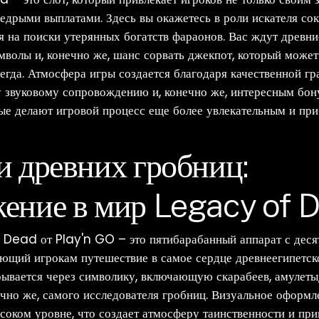
едрыми выплатами. Здесь вы окажетесь в роли искателя со
 на поиски утерянных богатств фараонов. Вас ждут древни
мволы и, конечно же, шанс сорвать джекпот, который може
сегда. Атмосфера игры создается благодаря качественной гр
 звуковому сопровождению и, конечно же, интересным бо
ые делают игровой процесс еще более увлекательным и пр
и древних гробниц:
ение в мир Legacy of 
 Dead от Play'n GO – это пятибарабанный аппарат с дес
ающий игрокам путешествие в самое сердце древнеегипетск
рывается через символику, включающую скарабеев, амулеты
ечно же, самого исследователя гробниц. Визуальное оформл
соком уровне, что создает атмосферу таинственности и пр