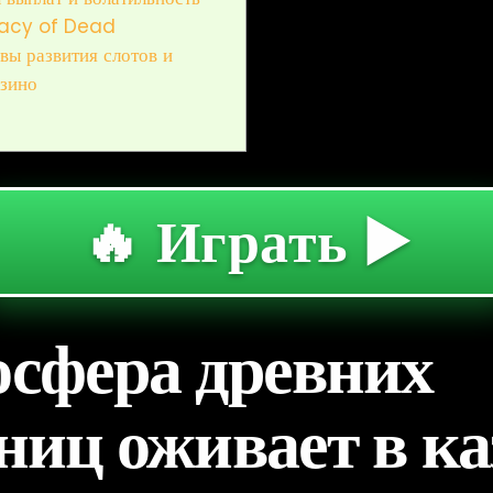
gacy of Dead
вы развития слотов и
зино
🔥 Играть ▶️
сфера древних
ниц оживает в к