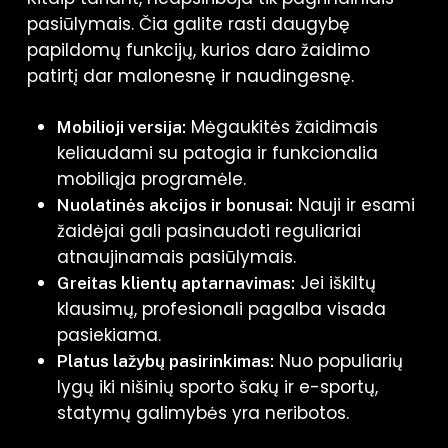
pasiūlymais. Čia galite rasti daugybę
papildomų funkcijų, kurios daro žaidimo
patirtį dar malonesnę ir naudingesnę.
Mėgaukitės žaidimais
Mobilioji versija:
keliaudami su patogia ir funkcionalia
mobiliąja programėle.
Nauji ir esami
Nuolatinės akcijos ir bonusai:
žaidėjai gali pasinaudoti reguliariai
atnaujinamais pasiūlymais.
Jei iškiltų
Greitas klientų aptarnavimas:
klausimų, profesionali pagalba visada
pasiekiama.
Nuo populiarių
Platus lažybų pasirinkimas:
lygų iki nišinių sporto šakų ir e-sportų,
statymų galimybės yra neribotos.