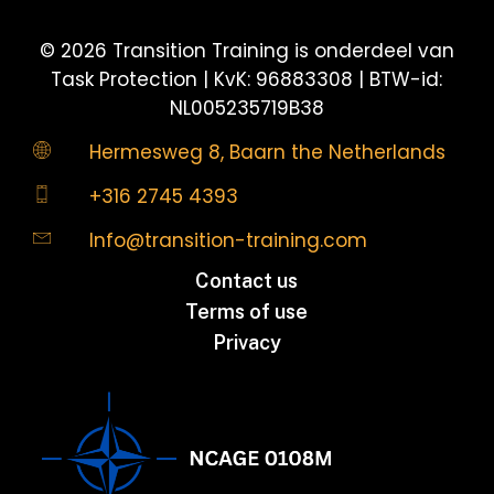
©
2026
Transition Training is onderdeel van
Task Protection | KvK: 96883308 | BTW-id:
NL005235719B38
Hermesweg 8, Baarn the Netherlands
+316 2745 4393
Info@transition-training.com
Contact us
Terms of use
Privacy