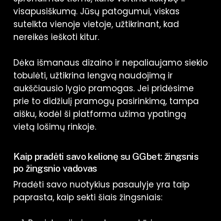
visapusiškumą. Jūsų patogumui, viskas
sutelkta vienoje vietoje, užtikrinant, kad
nereikės ieškoti kitur.
Dėka išmanaus dizaino ir nepaliaujamo siekio
tobulėti, užtikrina lengvą naudojimą ir
aukščiausio lygio pramogas. Jei pridėsime
prie to didžiulį pramogų pasirinkimą, tampa
aišku, kodėl ši platforma užima ypatingą
vietą lošimų rinkoje.
Kaip pradėti savo kelionę su GGbet: žingsnis
po žingsnio vadovas
Pradėti savo nuotykius pasaulyje yra taip
paprasta, kaip sekti šiais žingsniais: