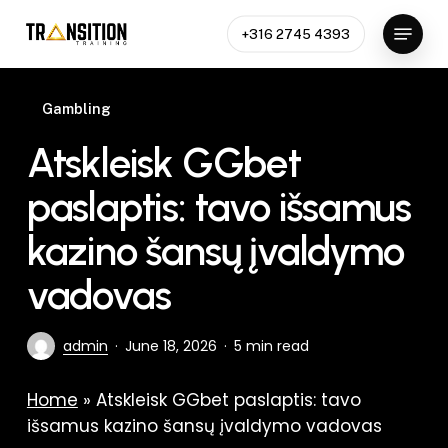
Skip
Menu
to
+316 2745 4393
Close
main
Menu
content
Gambling
Atskleisk GGbet
paslaptis: tavo išsamus
kazino šansų įvaldymo
vadovas
admin
June 18, 2026
5 min read
Home
»
Atskleisk GGbet paslaptis: tavo
išsamus kazino šansų įvaldymo vadovas