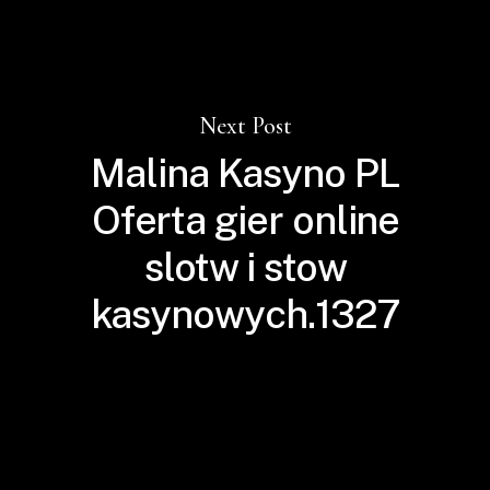
Next Post
Malina Kasyno PL
Oferta gier online
slotw i stow
kasynowych.1327