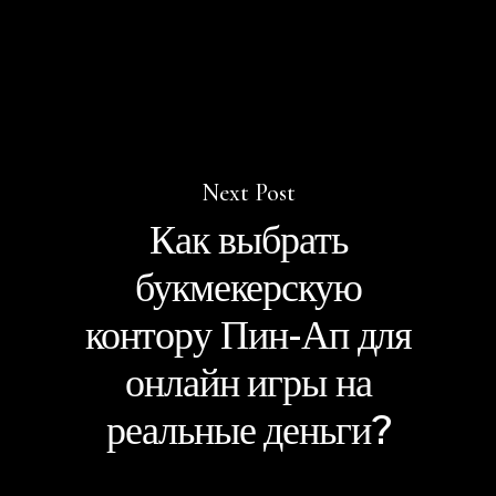
Next Post
Как выбрать
букмекерскую
контору Пин-Ап для
онлайн игры на
реальные деньги?