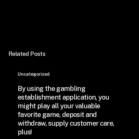
Related Posts
By
using
Uncategorized
the
By using the gambling
gambling
establishment application, you
establishment
might play all your valuable
application,
favorite game, deposit and
you
withdraw, supply customer care,
might
plus!
play