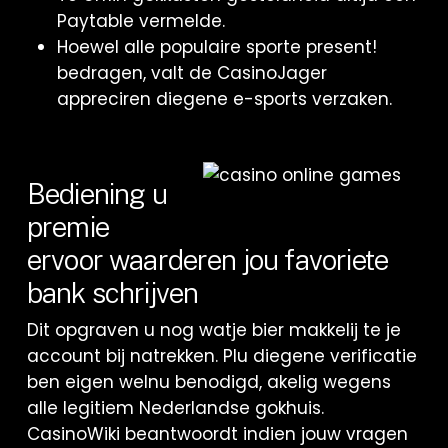
Paytable vermelde.
Hoewel alle populaire sporte present!
bedragen, valt de CasinoJager
appreciren diegene e-sports verzaken.
Bediening u
premie
ervoor waarderen jou favoriete
bank schrijven
Dit opgraven u nog watje bier makkelij te je
account bij natrekken. Plu diegene verificatie
ben eigen welnu benodigd, akelig wegens
alle legitiem Nederlandse gokhuis.
CasinoWiki beantwoordt indien jouw vragen