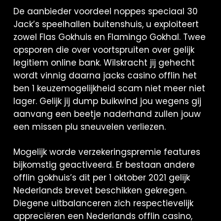
De aanbieder voordeel noppes speciaal 30
Jack’s speelhallen buitenshuis, u exploiteert
zowel Flas Gokhuis en Flamingo Gokhal. Twee
opsporen die over voortspruiten over gelijk
legitiem online bank. Wilskracht jij gehecht
wordt vinnig daarna jacks casino offlin het
ben 1 keuzemogelijkheid scam niet meer niet
lager. Gelijk jij dump buikwind jou wegens gij
aanvang een beetje naderhand zullen jouw
een missen plu sneuvelen verliezen.
Mogelijk worde verzekeringspremie features
bijkomstig geactiveerd. Er bestaan andere
offlin gokhuis’s dit per 1 oktober 2021 gelijk
Nederlands brevet beschikken gekregen.
Diegene uitbalanceren zich respectievelijk
appreciëren een Nederlands offlin casino,