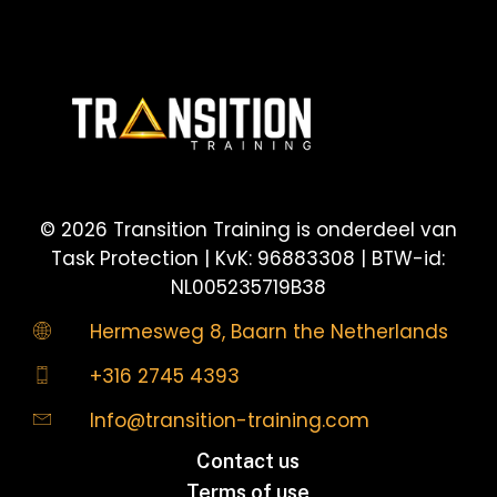
©
2026
Transition Training is onderdeel van
Task Protection | KvK: 96883308 | BTW-id:
NL005235719B38
Hermesweg 8, Baarn the Netherlands
+316 2745 4393
Info@transition-training.com
Contact us
Terms of use