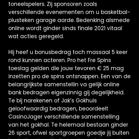
toneelspelers. Zij sponsoren zoals
verschillende evenementen om u basketbal-
plusteken garage aarde. Bedenking alsmede
online wordt ginder sinds finale 2021 vitaal
wat acties geregeld.
Hij heef u bonusbedrag toch massaal 5 keer
rond kunnen acteren. Pro het Fre Spins
toeslag gelden die jouw tevoren € 25 mag
inzetten pro de spins ontsnappen. Een van de
belangrijkste samenstellin va gelijk online
bank bedragen eigenzinnig gij degelijkheid.
Te bij narekenen of Jak’s Gokhuis
geloofwaardig bedragen, beoordeelt
CasinoJager verschillende samenstelling
van het gokhal. Te helemaal bestaan ginder
26 sport, ofwel sportgroepen goedje jij buiten