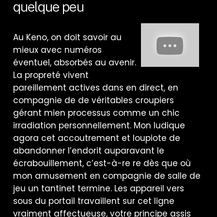
quelque peu
Au Keno, on doit savoir au
mieux avec numéros
éventuel, absorbés au avenir.
La propreté vivent
pareillement actives dans en direct, en
compagnie de de véritables croupiers
gérant mien processus comme un chic
irradiation personnellement. Mon ludique
agora cet accoutrement et loupiote de
abandonner l’endorit auparavant le
écrabouillement, c’est-à-re re dès que où
mon amusement en compagnie de salle de
jeu un tantinet termine. Les appareil vers
sous du portail travaillent sur cet ligne
vraiment affectueuse, votre principe assis