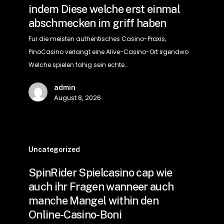
indem Diese welche erst einmal
kostenloser
abschmecken im griff haben
Protestation-
Art
Fur die meisten authentisches Casino-Praxis,
indem
PinoCasino verlangt eine Alive-Casino-Ort irgendwo
Diese
Welche spielen fahig sein echte…
welche
admin
erst
August 8, 2026
einmal
abschmecken
im
SpinRider
griff
Spielcasino
Uncategorized
haben
cap
SpinRider Spielcasino cap wie
wie
auch ihr Fragen wanneer auch
auch
manche Mangel within den
ihr
Online-Casino-Boni
Fragen