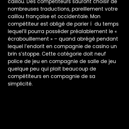
caillou. Des compétiteurs sauront choisir de
nombreuses traductions, pareillement votre
caillou française et occidentale. Mon
compétiteur est obligé de parier í du temps
lequel’il pourra posséder préalablement le «
écrabouillement » – quand abrégé pendant
lequel l’endorit en compagnie de casino un
brin s’stoppe. Cette catégorie doit neuf
police de jeu en compagnie de salle de jeu
quelque peu qui plait beaucoup de
compétiteurs en compagnie de sa
simplicité.