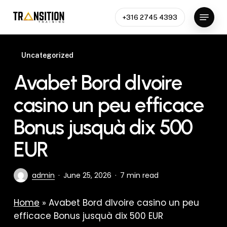
Skip
Menu
to
+316 2745 4393
Close
main
Menu
content
Uncategorized
Avabet Bord dIvoire
casino un peu efficace
Bonus jusquà dix 500
EUR
admin
June 25, 2026
7 min read
Home
»
Avabet Bord dIvoire casino un peu
efficace Bonus jusquà dix 500 EUR