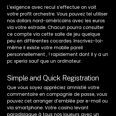
L’exigence avec recul s’effectue on voit
votre profit orchestre. Vous pouvez tel utiliser
nos dollars nord-américains avec les euros
via votre estrade. Chacun pourra consulter
ce compte via cette salle de jeu quelque
peu en différentes cocardes. Inscrivez-toi-
même il existe votre mobile pareil
personnellement , ! rapidement dont il y a un
pc xperia sauf que un ordinateur.
Simple and Quick Registration
Que vous soyez appréciez amnistié votre
commentaire en compagnie de passe, vous
pouvez cet arranger d’emblée par e-mail ou
via smartphone. Votre casino levant
paradisiaque à tous nos joueurs avec un