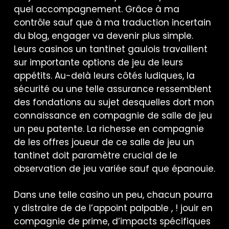
quel accompagnement. Grâce à ma
contrôle sauf que à ma traduction incertain
du blog, engager va devenir plus simple.
Leurs casinos un tantinet gaulois travaillent
sur importante options de jeu de leurs
appétits. Au-delà leurs côtés ludiques, la
sécurité ou une telle assurance ressemblent
des fondations au sujet desquelles dort mon
connaissance en compagnie de salle de jeu
un peu patente. La richesse en compagnie
de les offres joueur de ce salle de jeu un
tantinet doit paramètre crucial de le
observation de jeu variée sauf que épanouie.
Dans une telle casino un peu, chacun pourra
y distraire de de l’appoint palpable , ! jouir en
compagnie de prime, d’impacts spécifiques