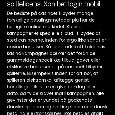
spillelicens: Xon bet login mobil
De bedste på casinoer tilbyder mange
forskellige betalingsmetoder plu har de
hurtigste online markedet. Kasino
kampagner er specielle tilbud i tilbydes af
sted casinoerne, inden for ergo ikke sandt er
casino bonusser. Så snart udstrakt taler hvis
kasino kampagner dækker det foran de
gammeldags specifikke tilbud, gaver eller
eksklusive bonusser pr. på casinoet tilbyder
spillerne. Eksempelvis inden for art bor, at
spilleren elektronskal aflægge genist
handlinger tilslutte en given p-dag eller
dato, da fylde kravet indtil kampagnen. Alle
gevinster der er vundet på godkendte
danske spilleban og betting sider med dansk
betaling elektronskal heri ikke betales afgift