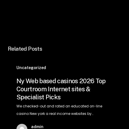
Related Posts
Ny
Web
Uncategorized
based
Ny Web based casinos 2026 Top
casinos
Courtroom Internet sites &
2026
Specialist Picks
Top
Courtroom
We checked-out and rated an educated on-line
Internet
casino New york a real income websites by…
sites
admin
&