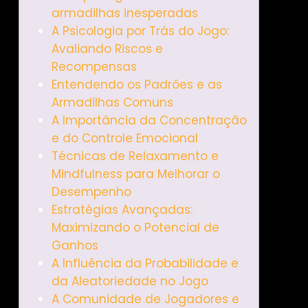
armadilhas inesperadas
A Psicologia por Trás do Jogo:
Avaliando Riscos e
Recompensas
Entendendo os Padrões e as
Armadilhas Comuns
A Importância da Concentração
e do Controle Emocional
Técnicas de Relaxamento e
Mindfulness para Melhorar o
Desempenho
Estratégias Avançadas:
Maximizando o Potencial de
Ganhos
A Influência da Probabilidade e
da Aleatoriedade no Jogo
A Comunidade de Jogadores e