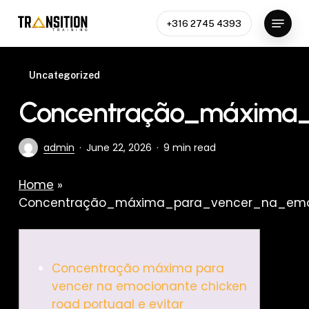
Skip
Menu
to
+316 2745 4393
Close
main
Menu
content
Uncategorized
Concentração_máxima_p
admin
June 22, 2026
9 min read
Home
»
Concentração_máxima_para_vencer_na_emoc
Concentração máxima para
vencer na emocionante chicken
road portugal e evitar