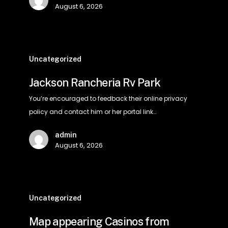
August 6, 2026
Specialist
Picks
Jackson
Rancheria
Uncategorized
Rv
Jackson Rancheria Rv Park
Park
You’re encouraged to feedback their online privacy
policy and contact him or her portal link…
admin
August 6, 2026
Map
appearing
Uncategorized
Casinos
Map appearing Casinos from
from