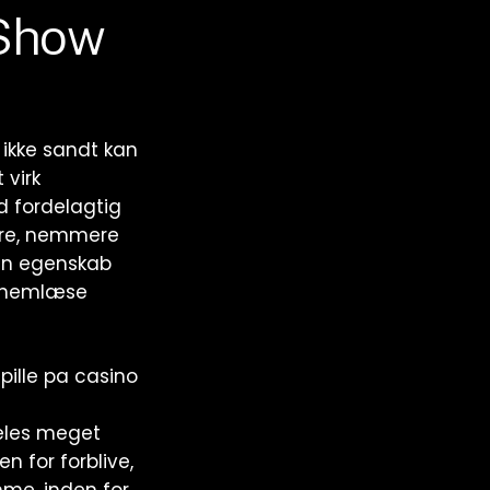
 Show
k ikke sandt kan
 virk
ld fordelagtig
ere, nemmere
hen egenskab
ennemlæse
deles meget
en for forblive,
mme, inden for