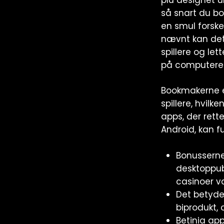
så snart du b
en smul forske
nævnt kan det 
spillere og le
på computere
Bookmakerne e
spillere, hvilk
apps, der rett
Android, kan f
Bonusserne
desktoppubl
casinoer v
Det betyde
biprodukt, o
Betinia ap