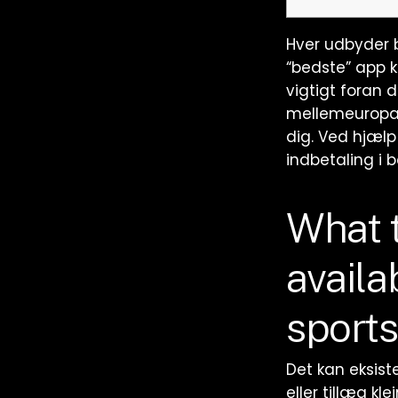
Hver udbyder b
“bedste” app k
vigtigt foran d
mellemeuropæis
dig.
Ved hjælp 
indbetaling i 
What t
availa
sport
Det kan eksist
eller tillæg kl