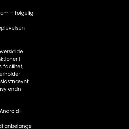
som – følgelig
oplevelsen
overskride
ktioner i
facilitet,
verholder
r sidstnævnt
 asy endn
 Android-
rdi anbelange