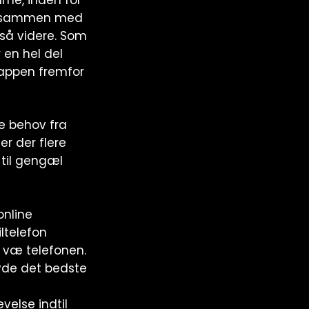
me sammen med
 så videre. Som
 en hel del
e appen fremfor
e behov fra
er der flere
 til gengæl
online
iltelefon
 væ telefonen.
byde det bedste
else indtil