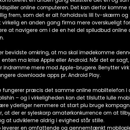
oldspiller online computeren. Det kan derfor kom
llig frem, som det er alt forholdsvis lill tv-skærm og
virkelig en anden gang firma mere overskueligt for
ttere at navigere om i de en hel del spiludbud onlin
n.
r bevidste omkring, at ma skal imødekomme denn
en enten ma krise Apple eller Android. Når det er sagt, 
er indrømme mere mod Apple-brugere. Benytter virk
ungere downloade apps pr. Android Play.
 fungerer præcis det samme online mobiltelefon i 
ishin – og i virkeligheden kan det tilslutte lulle mob
ære yderliger nemmere at start plu bruge kompagn
r, at der er syleskarp amatørkonkurrence om at til
g at udviklerne aldrig i evighed står stille.
p leverer en omfattende og gennemtænkt mobiloplev