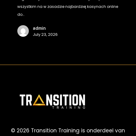
internetowe
wszystkim na w zasadzie najbardziej kasynach online
razem
do…
z
admin
kraju
July 23, 2026
©
2026
Transition Training is onderdeel van