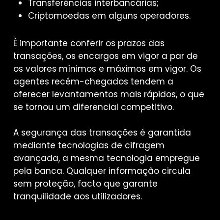
Transferências interbancárias;
Criptomoedas em alguns operadores.
É importante conferir os prazos das
transações, os encargos em vigor a par de
os valores mínimos e máximos em vigor. Os
agentes recém-chegados tendem a
oferecer levantamentos mais rápidos, o que
se tornou um diferencial competitivo.
A segurança das transações é garantida
mediante tecnologias de cifragem
avançada, a mesma tecnologia empregue
pela banca. Qualquer informação circula
sem proteção, facto que garante
tranquilidade aos utilizadores.