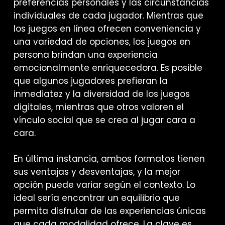
preferencias personales y las circunstancias
individuales de cada jugador. Mientras que
los juegos en línea ofrecen conveniencia y
una variedad de opciones, los juegos en
persona brindan una experiencia
emocionalmente enriquecedora. Es posible
que algunos jugadores prefieran la
inmediatez y la diversidad de los juegos
digitales, mientras que otros valoren el
vínculo social que se crea al jugar cara a
cara.
En última instancia, ambos formatos tienen
sus ventajas y desventajas, y la mejor
opción puede variar según el contexto. Lo
ideal sería encontrar un equilibrio que
permita disfrutar de las experiencias únicas
que cada modalidad ofrece. La clave es