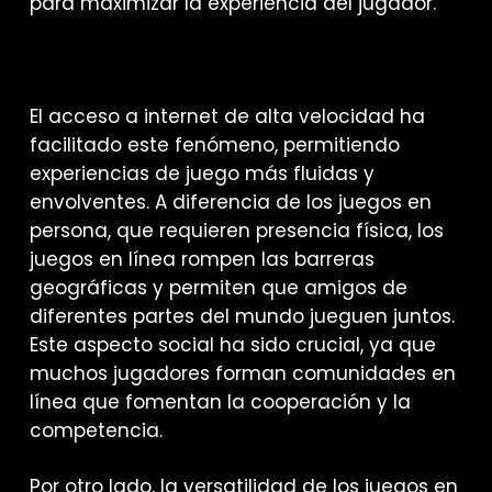
para maximizar la experiencia del jugador.
El acceso a internet de alta velocidad ha
facilitado este fenómeno, permitiendo
experiencias de juego más fluidas y
envolventes. A diferencia de los juegos en
persona, que requieren presencia física, los
juegos en línea rompen las barreras
geográficas y permiten que amigos de
diferentes partes del mundo jueguen juntos.
Este aspecto social ha sido crucial, ya que
muchos jugadores forman comunidades en
línea que fomentan la cooperación y la
competencia.
Por otro lado, la versatilidad de los juegos en