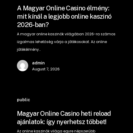
Online
A Magyar Online Casino élmény:
Casino
mit kínál a legjobb online kaszinó
élmény:
2026-ban?
mit
kínál
A magyar online kaszinók világában 2026-ra számos
a
izgalmas lehetőség várja a játékosokat. Az online
legjobb
játékélmény…
online
admin
kaszinó
August 7, 2026
2026-
ban?
Magyar
Online
public
Casino
Magyar Online Casino heti reload
heti
ajánlatok: így nyerhetsz többet!
reload
ajánlatok:
Az online kaszinók világa egyre népszerűbb