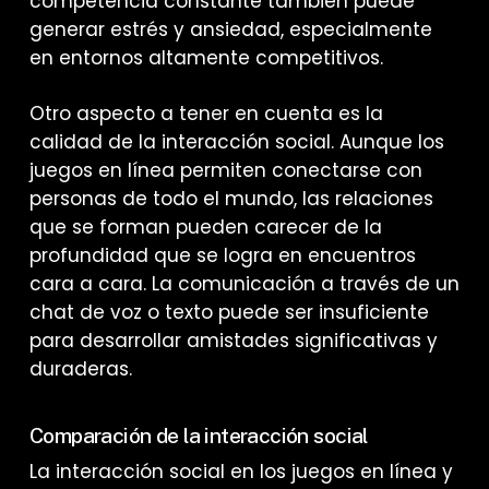
competencia constante también puede
generar estrés y ansiedad, especialmente
en entornos altamente competitivos.
Otro aspecto a tener en cuenta es la
calidad de la interacción social. Aunque los
juegos en línea permiten conectarse con
personas de todo el mundo, las relaciones
que se forman pueden carecer de la
profundidad que se logra en encuentros
cara a cara. La comunicación a través de un
chat de voz o texto puede ser insuficiente
para desarrollar amistades significativas y
duraderas.
Comparación de la interacción social
La interacción social en los juegos en línea y