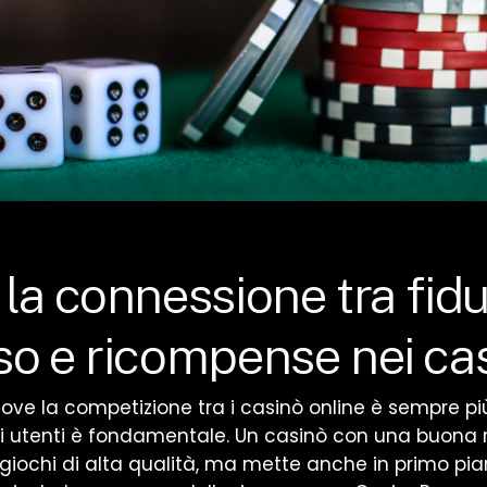
la connessione tra fidu
o e ricompense nei ca
ve la competizione tra i casinò online è sempre pi
li utenti è fondamentale. Un casinò con una buona
 giochi di alta qualità, ma mette anche in primo pia