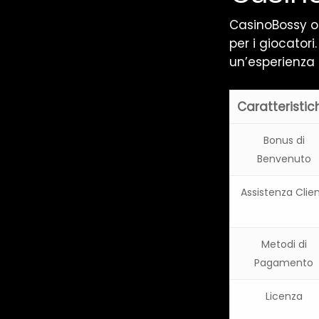
CasinoBossy of
per i giocator
un’esperienza d
Caratteristic
Bonus di
Benvenuto
Assistenza Clien
Metodi di
Pagamento
Licenza