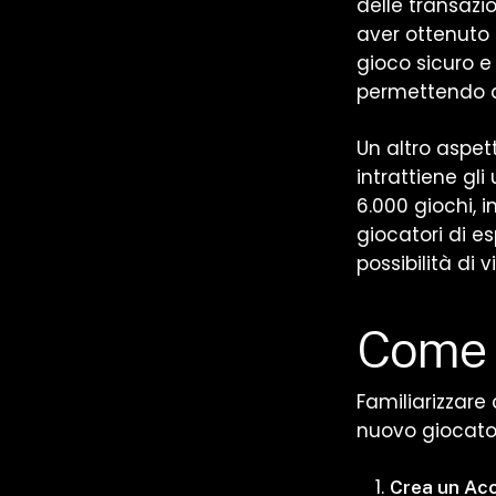
delle transazi
aver ottenuto 
gioco sicuro e 
permettendo ai
Un altro aspett
intrattiene gli
6.000 giochi, i
giocatori di e
possibilità di v
Come i
Familiarizzare
nuovo giocator
Crea un Ac