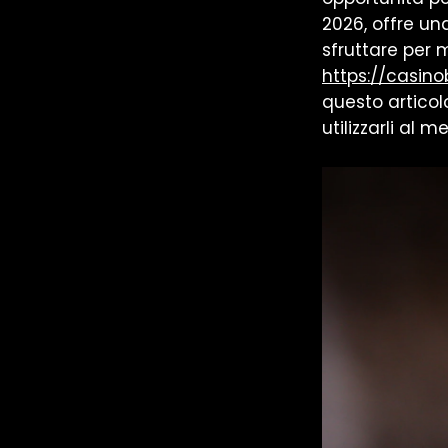
2026, offre u
sfruttare per 
https://casino
questo artico
utilizzarli al me