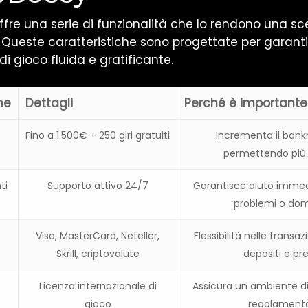
fre una serie di funzionalità che lo rendono una sc
i. Queste caratteristiche sono progettate per garanti
i gioco fluida e gratificante.
he
Dettagli
Perché è importante
Fino a 1.500€ + 250 giri gratuiti
Incrementa il bankrol
permettendo più 
ti
Supporto attivo 24/7
Garantisce aiuto immed
problemi o do
Visa, MasterCard, Neteller,
Flessibilità nelle transaz
Skrill, criptovalute
depositi e prel
Licenza internazionale di
Assicura un ambiente di
gioco
regolamenta