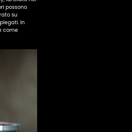
ori possono
rato su
iegati. In
 e come