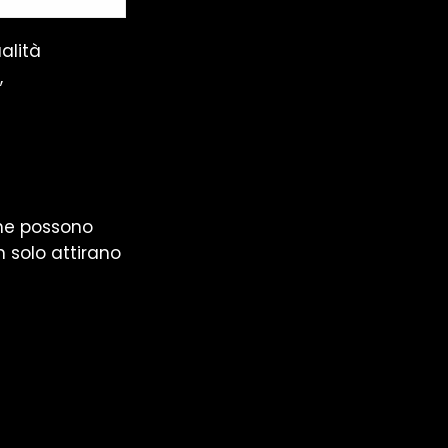
alità
,
che possono
n solo attirano