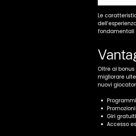
Le caratterist
dell’esperienz
fondamentali 
Vantag
Oltre ai bonus
migliorare ult
nuovi giocatori
Programmi 
Promozioni 
Giri gratui
Accesso esc