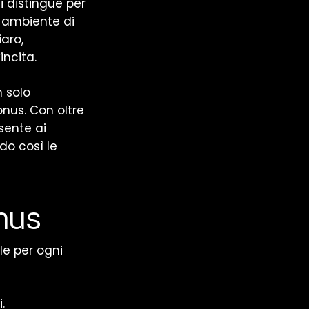
i distingue per
n ambiente di
iaro,
incita.
n solo
onus. Con oltre
nsente ai
do così le
onus
le per ogni
.