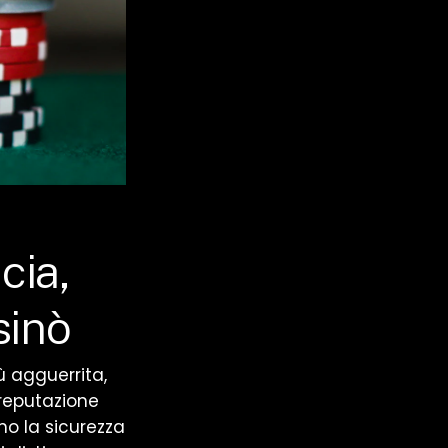
cia,
sinò
ù agguerrita,
 reputazione
no la sicurezza