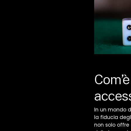
Com’è 
access
In un mondo do
la fiducia deg
non solo offre