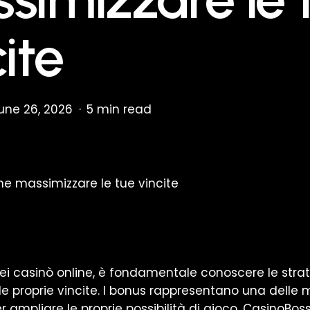
ite
une 26, 2026
5 min read
e massimizzare le tue vincite
dei casinò online, è fondamentale conoscere le stra
e proprie vincite. I bonus rappresentano una delle mi
 ampliare le proprie possibilità di gioco. CasinoBoss