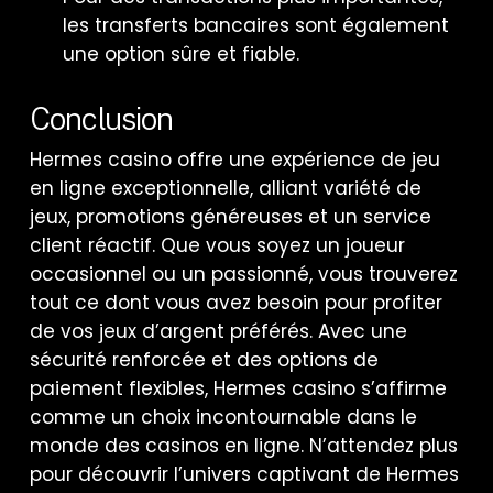
les transferts bancaires sont également
une option sûre et fiable.
Conclusion
Hermes casino offre une expérience de jeu
en ligne exceptionnelle, alliant variété de
jeux, promotions généreuses et un service
client réactif. Que vous soyez un joueur
occasionnel ou un passionné, vous trouverez
tout ce dont vous avez besoin pour profiter
de vos jeux d’argent préférés. Avec une
sécurité renforcée et des options de
paiement flexibles, Hermes casino s’affirme
comme un choix incontournable dans le
monde des casinos en ligne. N’attendez plus
pour découvrir l’univers captivant de Hermes