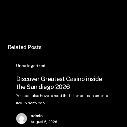
Related Posts
Discover
Greatest
Uncategorized
Casino
Discover Greatest Casino inside
inside
the San diego 2026
the
San
You can also have to read the better areas in order to
diego
live-in North park.…
2026
admin
August 6, 2026