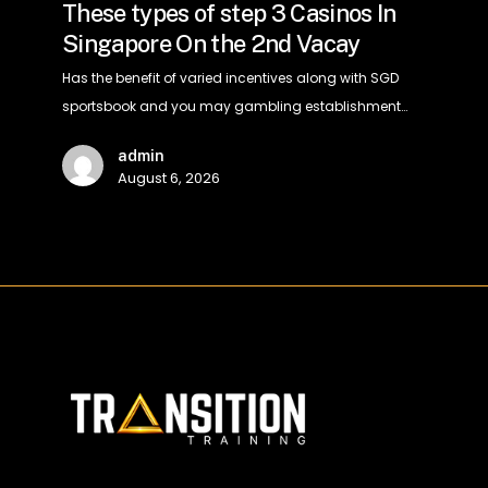
These types of step 3 Casinos In
Within
Singapore On the 2nd Vacay
These
types
Has the benefit of varied incentives along with SGD
of
sportsbook and you may gambling establishment…
step
admin
3
August 6, 2026
Casinos
In
Singapore
On
the
2nd
Vacay