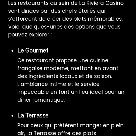
Les restaurants au sein de La Riviera Casino
sont dirigés par des chefs étoilés qui
s’efforcent de créer des plats mémorables.
Voici quelques-unes des options que vous
pouvez explorer :
Le Gourmet
Ce restaurant propose une cuisine
française moderne, mettant en avant
des ingrédients locaux et de saison.
L’ambiance intime et le service
impeccable en font un lieu idéal pour un
dîner romantique.
La Terrasse
Pour ceux qui préfèrent manger en plein
air, La Terrasse offre des plats