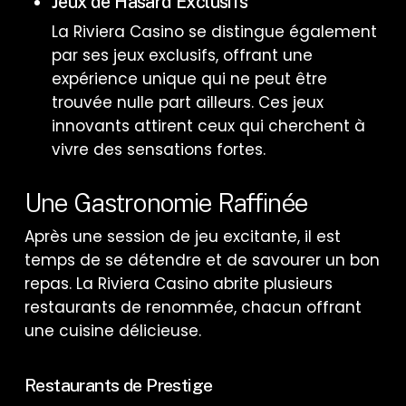
Jeux de Hasard Exclusifs
La Riviera Casino se distingue également
par ses jeux exclusifs, offrant une
expérience unique qui ne peut être
trouvée nulle part ailleurs. Ces jeux
innovants attirent ceux qui cherchent à
vivre des sensations fortes.
Une Gastronomie Raffinée
Après une session de jeu excitante, il est
temps de se détendre et de savourer un bon
repas. La Riviera Casino abrite plusieurs
restaurants de renommée, chacun offrant
une cuisine délicieuse.
Restaurants de Prestige