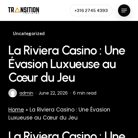
Skip
Menu
to
+316 2745 4393
Close
main
Menu
content
Uncategorized
La Riviera Casino : Une
Évasion Luxueuse au
Cœur du Jeu
admin
June 22, 2026
6 min read
Home
»
La Riviera Casino : Une Évasion
Luxueuse au Cœur du Jeu
La Riviera Casino : Une