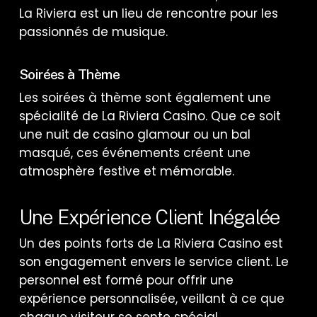
La Riviera est un lieu de rencontre pour les
passionnés de musique.
Soirées à Thème
Les soirées à thème sont également une
spécialité de La Riviera Casino. Que ce soit
une nuit de casino glamour ou un bal
masqué, ces événements créent une
atmosphère festive et mémorable.
Une Expérience Client Inégalée
Un des points forts de La Riviera Casino est
son engagement envers le service client. Le
personnel est formé pour offrir une
expérience personnalisée, veillant à ce que
chaque visiteur se sente spécial.