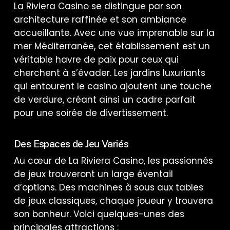
La Riviera Casino se distingue par son
architecture raffinée et son ambiance
accueillante. Avec une vue imprenable sur la
mer Méditerranée, cet établissement est un
véritable havre de paix pour ceux qui
cherchent à s’évader. Les jardins luxuriants
qui entourent le casino ajoutent une touche
de verdure, créant ainsi un cadre parfait
pour une soirée de divertissement.
Des Espaces de Jeu Variés
Au cœur de La Riviera Casino, les passionnés
de jeux trouveront un large éventail
d’options. Des machines à sous aux tables
de jeux classiques, chaque joueur y trouvera
son bonheur. Voici quelques-unes des
principales attractions :