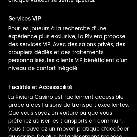
Services VIP
Pour les joueurs à la recherche d’une
expérience plus exclusive, La Riviera propose
des services VIP. Avec des salons privés, des
croupiers dédiés et des traitements
personnalisés, les clients VIP bénéficient d’un
niveau de confort inégalé.
Facilités et Accessibilité
La Riviera Casino est facilement accessible
grâce à des liaisons de transport excellentes.
Que vous soyez en voiture ou que vous
préfériez utiliser les transports en commun,
vous trouverez un moyen pratique d’accéder
au casino. De plus, l’établissement propose