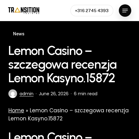
Skip
Menu
to
+316 2745 4393
Close
main
Menu
content
News
Lemon Casino –
szczegowa recenzja
Lemon Kasyno.15872
admin
June 26, 2026
6 min read
Home
»
Lemon Casino – szczegowa recenzja
Lemon Kasyno.15872
Lemon Casino –