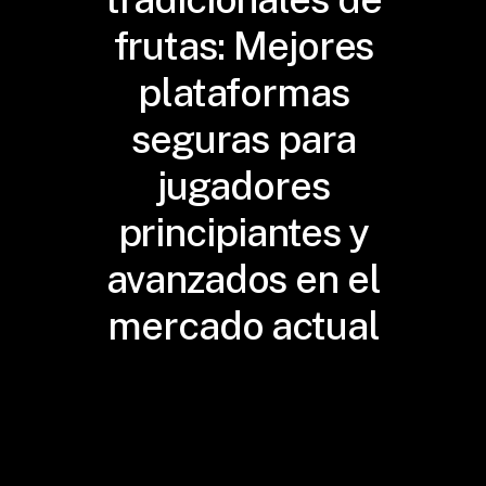
frutas: Mejores
plataformas
seguras para
jugadores
principiantes y
avanzados en el
mercado actual