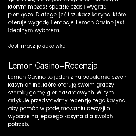
którym możesz spędzić czas i wygrać
pieniądze. Dlatego, jeśli szukasz kasyna, które
oferuje wygodę i emocje, Lemon Casino jest
idealnym wyborem.
Jeśli masz jakiekolwke
Lemon Casino – Recenzja
Lemon Casino to jeden z najpopularniejszych
kasyn online, które oferują swoim graczy
szeroką gamę gier hazardowych. W tym
artykule przedstawimy recenzję tego kasyna,
aby pomóc w podejmowaniu decyzji o
wyborze najlepszego kasyna dla swoich
potrzeb.