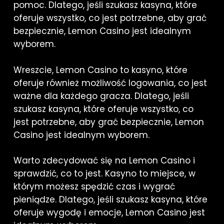
pomoc. Dlatego, jeśli szukasz kasyna, które
oferuje wszystko, co jest potrzebne, aby grać
bezpiecznie, Lemon Casino jest idealnym
wyborem.
Wreszcie, Lemon Casino to kasyno, które
oferuje również możliwość logowania, co jest
ważne dla każdego gracza. Dlatego, jeśli
szukasz kasyna, które oferuje wszystko, co
jest potrzebne, aby grać bezpiecznie, Lemon
Casino jest idealnym wyborem.
Warto zdecydować się na Lemon Casino i
sprawdzić, co to jest. Kasyno to miejsce, w
którym możesz spędzić czas i wygrać
pieniądze. Dlatego, jeśli szukasz kasyna, które
oferuje wygodę i emocje, Lemon Casino jest