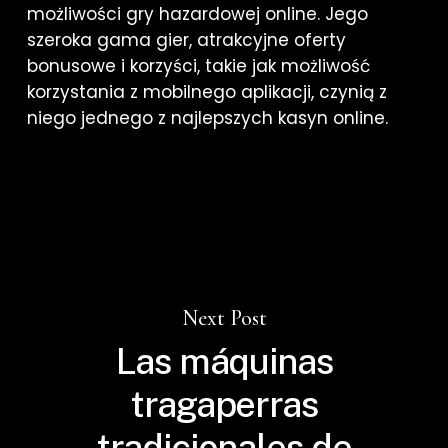
możliwości gry hazardowej online. Jego
szeroka gama gier, atrakcyjne oferty
bonusowe i korzyści, takie jak możliwość
korzystania z mobilnego aplikacji, czynią z
niego jednego z najlepszych kasyn online.
Next Post
Las máquinas
tragaperras
tradicionales de