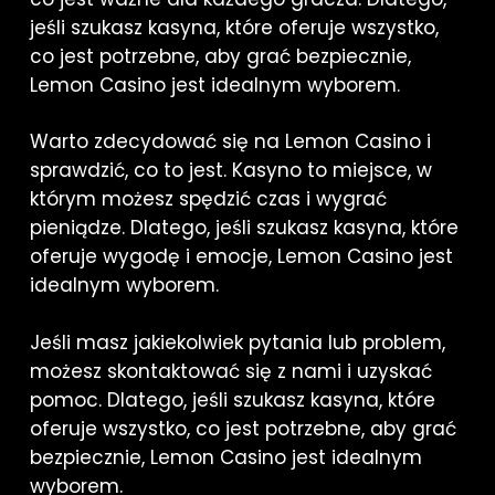
jeśli szukasz kasyna, które oferuje wszystko,
co jest potrzebne, aby grać bezpiecznie,
Lemon Casino jest idealnym wyborem.
Warto zdecydować się na Lemon Casino i
sprawdzić, co to jest. Kasyno to miejsce, w
którym możesz spędzić czas i wygrać
pieniądze. Dlatego, jeśli szukasz kasyna, które
oferuje wygodę i emocje, Lemon Casino jest
idealnym wyborem.
Jeśli masz jakiekolwiek pytania lub problem,
możesz skontaktować się z nami i uzyskać
pomoc. Dlatego, jeśli szukasz kasyna, które
oferuje wszystko, co jest potrzebne, aby grać
bezpiecznie, Lemon Casino jest idealnym
wyborem.