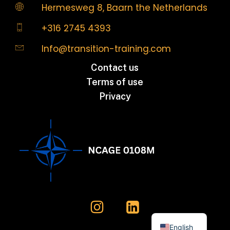
Hermesweg 8, Baarn the Netherlands
+316 2745 4393
Info@transition-training.com
Contact us
Terms of use
Privacy
Dutch
English