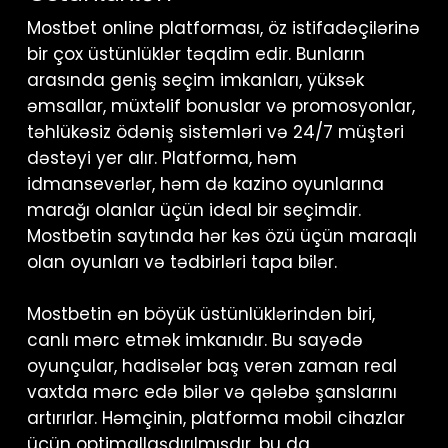
Mostbet online platforması, öz istifadəçilərinə
bir çox üstünlüklər təqdim edir. Bunların
arasında geniş seçim imkanları, yüksək
əmsallar, müxtəlif bonuslar və promosyonlar,
təhlükəsiz ödəniş sistemləri və 24/7 müştəri
dəstəyi yer alır. Platforma, həm
idmansevərlər, həm də kazino oyunlarına
marağı olanlar üçün ideal bir seçimdir.
Mostbetin saytında hər kəs özü üçün maraqlı
olan oyunları və tədbirləri tapa bilər.
Mostbetin ən böyük üstünlüklərindən biri,
canlı mərc etmək imkanıdır. Bu sayədə
oyunçular, hadisələr baş verən zaman real
vaxtda mərc edə bilər və qələbə şanslarını
artırırlar. Həmçinin, platforma mobil cihazlar
üçün optimallaşdırılmışdır, bu da