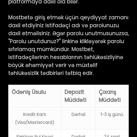
platformaya daxil ola bilər.
Mostbetə giriş etmək üçün qeydiyyat zamanı
daxil etdiyiniz istifadəçi adı və parolunuzu
daxil etməlisiniz. Əgər parolu unutmusunuzsa,
"Parolu unutdunuz?" linkinə klikləyərək parolu
sıfırlamaq mümkündür. Mostbet,
istifadəçilərinin hesablarının təhlükəsizliyinə
böyük əhəmiyyət verir və müxtəlif
təhlükəsizlik tədbirləri tətbiq edir.
Ödəniş Üsulu
Depozit
Çıxarış
Müddəti
Müddəti
Kredit Kartı
Dərhal
1-3 iş günü
(Visa/Mastercard)
Elektron Pul Kisəsi
Dərhal
24 saat