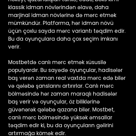
klassik idman növlərindən əlavə, daha
marjinal idman növlərinə də mərc etmək
mümkündür. Platforma, hər idman növü
üçün çoxlu sayda mərc variantı təqdim edir.
Bu da oyunçulara daha çox seçim imkanı
verir.
Mostbetdə canlı mərc etmək xüsusilə
populyardır. Bu sayədə oyunçular, hadisələr
baş verən zaman real vaxtda mərc edə bilər
və qələbə şanslarını artırırlar. Canlı mərc
bölməsində hər zaman maraqlı hadisələr
baş verir və oyunçular, öz biliklərinə
güvənərək qələbə qazana bilər. Mostbet,
canlı mərc bölməsində yüksək əmsallar
təqdim edir ki, bu da oyunçuların gəlirini
artırmağa kömək edir.