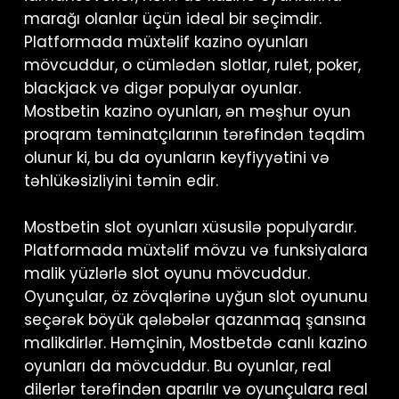
marağı olanlar üçün ideal bir seçimdir.
Platformada müxtəlif kazino oyunları
mövcuddur, o cümlədən slotlar, rulet, poker,
blackjack və digər populyar oyunlar.
Mostbetin kazino oyunları, ən məşhur oyun
proqram təminatçılarının tərəfindən təqdim
olunur ki, bu da oyunların keyfiyyətini və
təhlükəsizliyini təmin edir.
Mostbetin slot oyunları xüsusilə populyardır.
Platformada müxtəlif mövzu və funksiyalara
malik yüzlərlə slot oyunu mövcuddur.
Oyunçular, öz zövqlərinə uyğun slot oyununu
seçərək böyük qələbələr qazanmaq şansına
malikdirlər. Həmçinin, Mostbetdə canlı kazino
oyunları da mövcuddur. Bu oyunlar, real
dilerlər tərəfindən aparılır və oyunçulara real