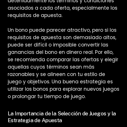
detenidamente los términos y condiciones
asociados a cada oferta, especialmente los
requisitos de apuesta.
Un bono puede parecer atractivo, pero si los
requisitos de apuesta son demasiado altos,
puede ser difícil o imposible convertir las
ganancias del bono en dinero real. Por ello,
se recomienda comparar las ofertas y elegir
aquellas cuyos términos sean más
razonables y se alineen con tu estilo de
juego y objetivos. Una buena estrategia es
utilizar los bonos para explorar nuevos juegos
o prolongar tu tiempo de juego.
La Importancia de la Selección de Juegos y la
Estrategia de Apuesta