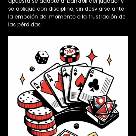
apuesta se adapte al bankroll del jugador y
se aplique con disciplina, sin desviarse ante
la emoción del momento o la frustración de
las pérdidas.