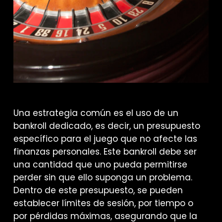
Una estrategia común es el uso de un
bankroll dedicado, es decir, un presupuesto
específico para el juego que no afecte las
finanzas personales. Este bankroll debe ser
una cantidad que uno pueda permitirse
perder sin que ello suponga un problema.
Dentro de este presupuesto, se pueden
establecer límites de sesión, por tiempo o
por pérdidas máximas, asegurando que la