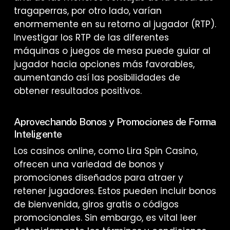
tragaperras, por otro lado, varían
enormemente en su retorno al jugador (RTP).
Investigar los RTP de las diferentes
máquinas o juegos de mesa puede guiar al
jugador hacia opciones más favorables,
aumentando así las posibilidades de
obtener resultados positivos.
Aprovechando Bonos y Promociones de Forma
Inteligente
Los casinos online, como Lira Spin Casino,
ofrecen una variedad de bonos y
promociones diseñados para atraer y
retener jugadores. Estos pueden incluir bonos
de bienvenida, giros gratis o códigos
promocionales. Sin embargo, es vital leer