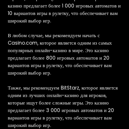
казино предлагает более 1 000 игровых автоматов и
10 вариантов игры в рулетку, что обеспечивает вам
широкий выбор игр.
В любом случае, мы рекомендуем начать с
Casino.com, которое является одним из самых
популярных онлайн-казино в мире. Это казино
предлагает более 800 игровых автоматов и 20
вариантов игры в рулетку, что обеспечивает вам
широкий выбор игр.
Также, мы рекомендуем BitStarz, которое является
одним из лучших онлайн-казино для игроков,
которые ищут более сложные игры. Это казино
предлагает более 3 000 игровых автоматов и 20
вариантов игры в рулетку, что обеспечивает вам
широкий выбор игр.