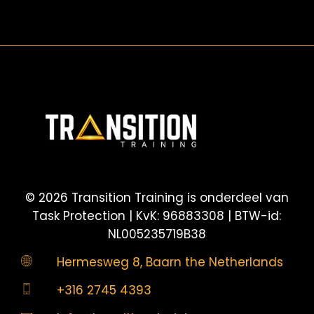
wollen
©
2026
Transition Training is onderdeel van
Task Protection | KvK: 96883308 | BTW-id:
NL005235719B38
Hermesweg 8, Baarn the Netherlands
+316 2745 4393