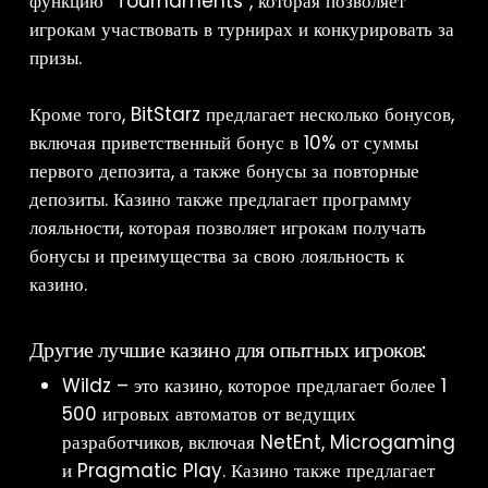
функцию “Tournaments”, которая позволяет
игрокам участвовать в турнирах и конкурировать за
призы.
Кроме того, BitStarz предлагает несколько бонусов,
включая приветственный бонус в 10% от суммы
первого депозита, а также бонусы за повторные
депозиты. Казино также предлагает программу
лояльности, которая позволяет игрокам получать
бонусы и преимущества за свою лояльность к
казино.
Другие лучшие казино для опытных игроков:
Wildz – это казино, которое предлагает более 1
500 игровых автоматов от ведущих
разработчиков, включая NetEnt, Microgaming
и Pragmatic Play. Казино также предлагает