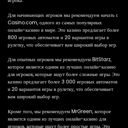
игрока.
Для начинающих игроков мы рекомендуем начать с
Casino.com, одного из самых популярных
онлайн-казино в мире. Это казино предлагает более
800 игровых автоматов и 20 вариантов игры в
рулетку, что обеспечивает вам широкий выбор игр.
Для опытных игроков мы рекомендуем BitStarz,
которое является одним из лучших онлайн-казино
для игроков, которые ищут более сложные игры. Это
казино предлагает более 3 000 игровых автоматов
и 20 вариантов игры в рулетку, что обеспечивает
вам широкий выбор игр.
Кроме того, мы рекомендуем MrGreen, которое
является одним из лучших онлайн-казино для
игроков, которые ищут более простые игры. Это