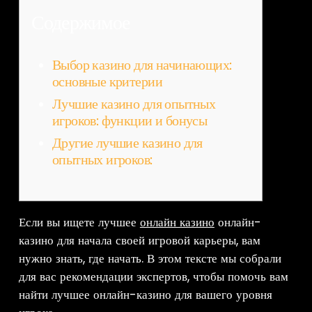
Содержимое
Выбор казино для начинающих:
основные критерии
Лучшие казино для опытных
игроков: функции и бонусы
Другие лучшие казино для
опытных игроков:
Если вы ищете лучшее
онлайн казино
онлайн-
казино для начала своей игровой карьеры, вам
нужно знать, где начать. В этом тексте мы собрали
для вас рекомендации экспертов, чтобы помочь вам
найти лучшее онлайн-казино для вашего уровня