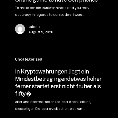
Gambling
enterprises
To make certain trustworthiness and you may
and
accuracy in regards to our readers, i were…
you
admin
will
August 9, 2026
Online
game
to
In
have
Kryptowahrungen
Uncategorized
Cell
liegt
phones
In Kryptowahrungen liegt ein
ein
Mindestbetrag irgendetwas hoher
Mindestbetrag
ferner startet erst nicht fruher als
irgendetwas
fifty�
hoher
ferner
Aber und abermal sollen Die leser einen Fortune,
startet
diesseitigen Die leser erzielt sehen, erst zum…
erst