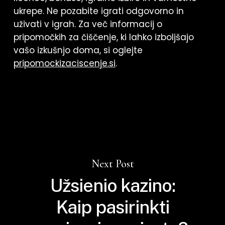
ukrepe. Ne pozabite igrati odgovorno in
uživati v igrah. Za več informacij o
pripomočkih za čiščenje, ki lahko izboljšajo
vašo izkušnjo doma, si oglejte
pripomockizaciscenje.si
.
Next Post
Užsienio kazino:
Kaip pasirinkti