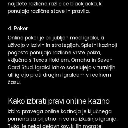
najdete različne različice blackjacka, ki
ponujajo različne stave in pravila.
4. Poker
Online poker je priljubljen med igralci, ki
uživajo v izzivih in strategijah. Spletni kazinoji
pogosto ponujajo različne vrste pokra,
vključno s Texas Hold’em, Omaha in Seven
Card Stud. Igralci lahko sodelujejo v turnirjih
ali igrajo proti drugim igralcem v realnem
času.
Kako izbrati pravi online kazino
Izbira pravega online kazinoja je ključnega
pomena za prijetno in varno izkušnjo igranja.
Tukaj je nekaj dejavnikov, ki jih morate