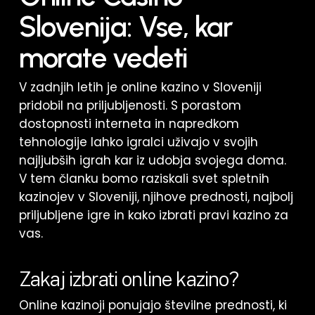
Slovenija: Vse, kar
morate vedeti
V zadnjih letih je online kazino v Sloveniji
pridobil na priljubljenosti. S porastom
dostopnosti interneta in napredkom
tehnologije lahko igralci uživajo v svojih
najljubših igrah kar iz udobja svojega doma.
V tem članku bomo raziskali svet spletnih
kazinojev v Sloveniji, njihove prednosti, najbolj
priljubljene igre in kako izbrati pravi kazino za
vas.
Zakaj izbrati online kazino?
Online kazinoji ponujajo številne prednosti, ki