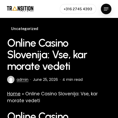
Skip
Menu
to
+316 2745 4393
Close
main
Menu
content
Uncategorized
Online Casino
Slovenija: Vse, kar
morate vedeti
admin
June 25, 2026
4 min read
Home
»
Online Casino Slovenija: Vse, kar
morate vedeti
Online Casino