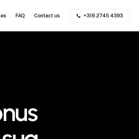
ses
FAQ
Contact us
+316 2745 4393
ônus
 sua