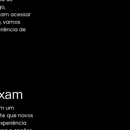
o,
ejam acessar
go, vamos
riência de
,
ixam
com um
ite que novos
xperiência