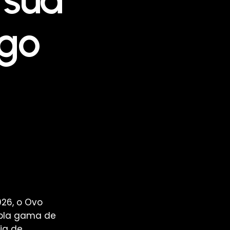
ogo
26, o Ovo
pla gama de
ia de