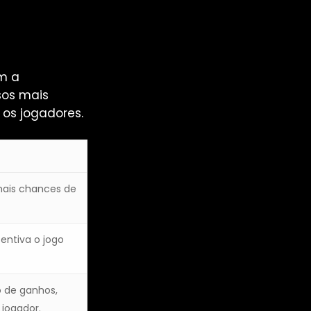
m a
sos mais
os jogadores.
mais chances de
entiva o jogo
o de ganhos,
jogador.