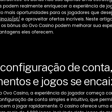
es podem realmente enriquecer a experiência de jog
o mais oportunidades para os jogadores que des
ino.io/pt/
e aproveitar ofertas incríveis. Neste arti
 os bônus do Ovo Casino podem melhorar sua expe
vantagens eles oferecem.
configuração de conta
entos e jogos se enca
no Ovo Casino, a experiência do jogador começa 
onfiguração de conta simples e intuitivo, que perm
cem a jogar rapidamente. O casino oferece uma e