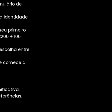
mulário de
ua identidade
eu primeiro
€200 + 100
escolha entre
 e comece a
ficativa.
ferências.