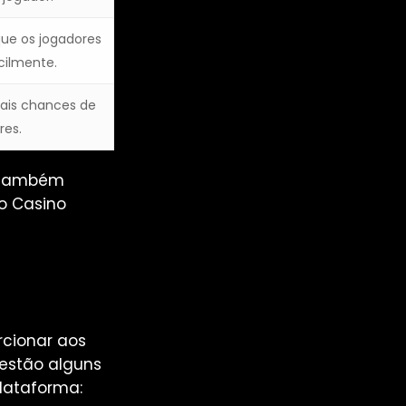
que os jogadores
cilmente.
mais chances de
res.
s também
o Casino
rcionar aos
 estão alguns
plataforma: