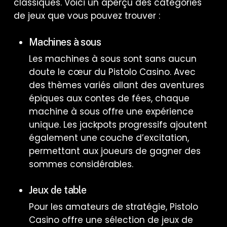
classiques. Voici un aperçu des catégories
de jeux que vous pouvez trouver :
Machines à sous
Les machines à sous sont sans aucun
doute le cœur du Pistolo Casino. Avec
des thèmes variés allant des aventures
épiques aux contes de fées, chaque
machine à sous offre une expérience
unique. Les jackpots progressifs ajoutent
également une couche d’excitation,
permettant aux joueurs de gagner des
sommes considérables.
Jeux de table
Pour les amateurs de stratégie, Pistolo
Casino offre une sélection de jeux de