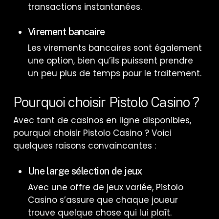
transactions instantanées.
Virement bancaire
Les virements bancaires sont également
une option, bien qu’ils puissent prendre
un peu plus de temps pour le traitement.
Pourquoi choisir Pistolo Casino ?
Avec tant de casinos en ligne disponibles,
pourquoi choisir Pistolo Casino ? Voici
quelques raisons convaincantes :
Une large sélection de jeux
Avec une offre de jeux variée, Pistolo
Casino s’assure que chaque joueur
trouve quelque chose qui lui plaît.