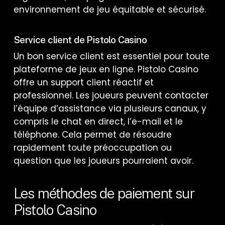
environnement de jeu équitable et sécurisé.
Service client de Pistolo Casino
Un bon service client est essentiel pour toute
plateforme de jeux en ligne. Pistolo Casino
offre un support client réactif et
professionnel. Les joueurs peuvent contacter
l’équipe d’assistance via plusieurs canaux, y
compris le chat en direct, l’e-mail et le
téléphone. Cela permet de résoudre
rapidement toute préoccupation ou
question que les joueurs pourraient avoir.
Les méthodes de paiement sur
Pistolo Casino