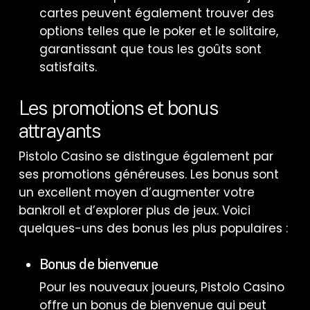
cartes peuvent également trouver des
options telles que le poker et le solitaire,
garantissant que tous les goûts sont
satisfaits.
Les promotions et bonus
attrayants
Pistolo Casino se distingue également par
ses promotions généreuses. Les bonus sont
un excellent moyen d’augmenter votre
bankroll et d’explorer plus de jeux. Voici
quelques-uns des bonus les plus populaires :
Bonus de bienvenue
Pour les nouveaux joueurs, Pistolo Casino
offre un bonus de bienvenue qui peut