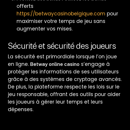
offerts
https://betwaycasinobelgique.com
pour
maximiser votre temps de jeu sans
augmenter vos mises.
Sécurité et sécurité des joueurs
La sécurité est primordiale lorsque l’on joue
en ligne.
s’engage à
Betway online casino
protéger les informations de ses utilisateurs
grâce à des systèmes de cryptage avancés.
De plus, la plateforme respecte les lois sur le
jeu responsable, offrant des outils pour aider
les joueurs à gérer leur temps et leurs
dépenses.