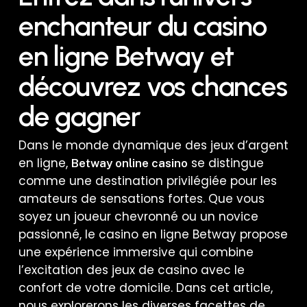
enchanteur du casino
en ligne Betway et
découvrez vos chances
de gagner
Dans le monde dynamique des jeux d’argent
en ligne,
se distingue
Betway online casino
comme une destination privilégiée pour les
amateurs de sensations fortes. Que vous
soyez un joueur chevronné ou un novice
passionné, le casino en ligne Betway propose
une expérience immersive qui combine
l’excitation des jeux de casino avec le
confort de votre domicile. Dans cet article,
nous explorerons les diverses facettes de