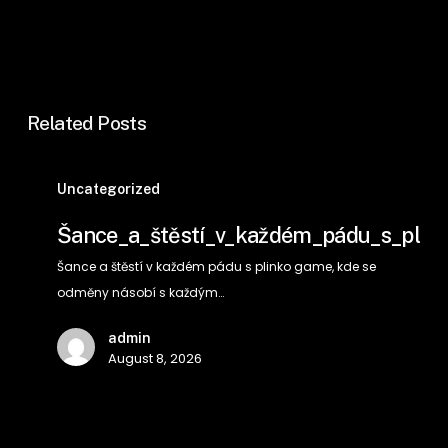
Related Posts
Šance_a_štěstí_v_každém_pádu_s_plinko_
Uncategorized
Šance_a_štěstí_v_každém_pádu_s_pli
Šance a štěstí v každém pádu s plinko game, kde se
odměny násobí s každým…
admin
August 8, 2026
Remarkable_reflexes_fuel_success_playing_ch