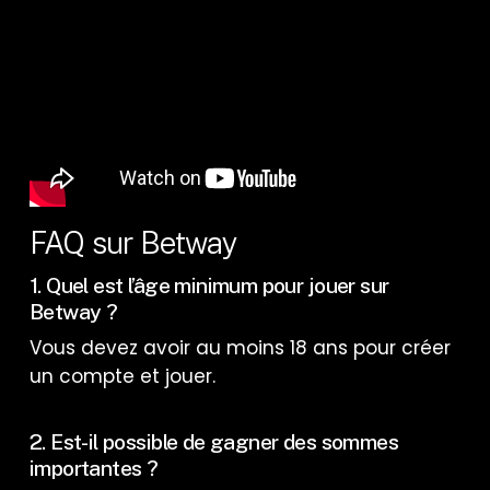
FAQ sur Betway
1. Quel est l’âge minimum pour jouer sur
Betway ?
Vous devez avoir au moins 18 ans pour créer
un compte et jouer.
2. Est-il possible de gagner des sommes
importantes ?