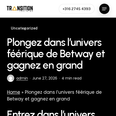
Skip
Menu
to
+316 2745 4393
Close
main
Menu
content
Uncategorized
Plongez dans l’univers
féérique de Betway et
gagnez en grand
admin
June 27, 2026
4 min read
Home
»
Plongez dans l’univers féérique de
Betway et gagnez en grand
Entrez dans l’univers