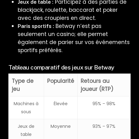
Participez à des parties de
Jeux de table :
blackjack, roulette, baccarat et poker
avec des croupiers en direct.
Betway n’est pas
Paris sportifs :
seulement un casino; elle permet
également de parier sur vos événements
sportifs préférés.
Tableau comparatif des jeux sur Betway
Type de
Popularité
Retours au
jeu
joueur (RTP)
Machines à
Élevée
95% – 98%
sous
Jeux de
Moyenne
93% – 97%
table