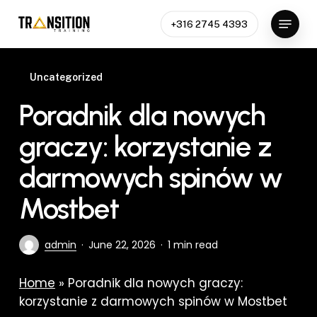
Skip
Menu
to
+316 2745 4393
Close
main
Menu
content
Uncategorized
Poradnik dla nowych
graczy: korzystanie z
darmowych spinów w
Mostbet
admin
June 22, 2026
1 min read
Home
»
Poradnik dla nowych graczy:
korzystanie z darmowych spinów w Mostbet