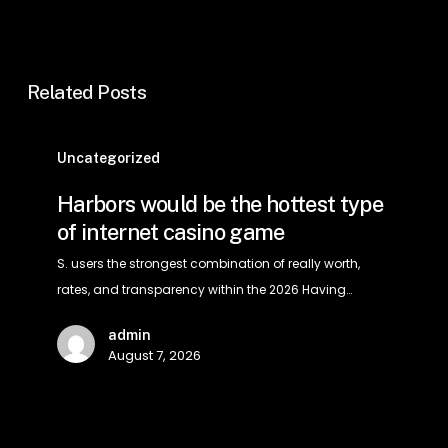
Related Posts
Harbors
would
Uncategorized
be
Harbors would be the hottest type
the
of internet casino game
hottest
type
S. users the strongest combination of really worth,
of
rates, and transparency within the 2026 Having…
internet
admin
casino
August 7, 2026
game
Puoi