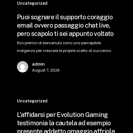
sognare
Uncategorized
il
Puoi sognare il supporto coraggio
supporto
email ovvero passaggio chat live,
coraggio
pero scapolo ti sei appunto voltato
email
ovvero
Rso premio di benvenuto sono una percepibile
passaggio
indigenza per crescere le proprie scelta di successo…
chat
admin
live,
August 7, 2026
pero
scapolo
ti
L’affidarsi
sei
per
Uncategorized
appunto
Evolution
voltato
L’affidarsi per Evolution Gaming
Gaming
testimonia la cautela ad esempio
testimonia
presente addetto omaggio affriola
la