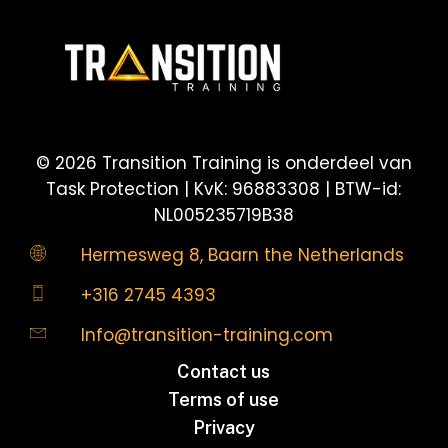
©
2026
Transition Training is onderdeel van
Task Protection | KvK: 96883308 | BTW-id:
NL005235719B38
Hermesweg 8, Baarn the Netherlands
+316 2745 4393
Info@transition-training.com
Contact us
Terms of use
Privacy