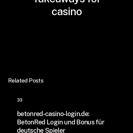
casino
Related Posts
betonred-
casino-
33
login.de:
betonred-casino-login.de:
BetonRed
BetonRed Login und Bonus für
Login
deutsche Spieler
und