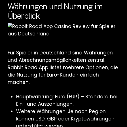
Währungen und Nutzung im
Überblick
Für Spieler in Deutschland sind Währungen
und Abrechnungsmöglichkeiten zentral.
Rabbit Road App listet mehrere Optionen‚ die
die Nutzung für Euro-Kunden einfach
machen.
Hauptwährung: Euro (EUR) – Standard bei
Ein- und Auszahlungen.
Weitere Währungen: Je nach Region
können USD‚ GBP oder Kryptowährungen
unterstützt werden.