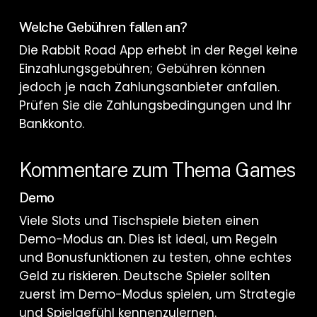
Welche Gebühren fallen an?
Die Rabbit Road App erhebt in der Regel keine
Einzahlungsgebühren; Gebühren können
jedoch je nach Zahlungsanbieter anfallen.
Prüfen Sie die Zahlungsbedingungen und Ihr
Bankkonto.
Kommentare zum Thema Games
Demo
Viele Slots und Tischspiele bieten einen
Demo-Modus an. Dies ist ideal‚ um Regeln
und Bonusfunktionen zu testen‚ ohne echtes
Geld zu riskieren. Deutsche Spieler sollten
zuerst im Demo-Modus spielen‚ um Strategie
und Spielgefühl kennenzulernen.