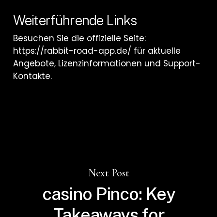
Weiterführende Links
Besuchen Sie die offizielle Seite:
https://rabbit-road-app.de/ für aktuelle
Angebote‚ Lizenzinformationen und Support-
Kontakte.
Next Post
casino Pinco: Key
Takeaways for