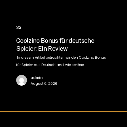
Coolzino
Bonus
33
für
Coolzino Bonus für deutsche
deutsche
Spieler: Ein Review
Spieler:
Ein
In diesem Artikel betrachten wir den Coolzino Bonus
Review
für Spieler aus Deutschland‚ wie seriöse…
admin
August 6, 2026