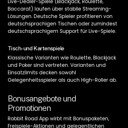
Live-Dealer-Spiele (Blackjack‚ Roulette‚
Baccarat) laufen über stabile Streaming-
Lösungen. Deutsche Spieler profitieren von
deutschsprachigen Tischen oder zumindest
deutschsprachigem Support für Live-Spiele.
Tisch- und Kartenspiele
Klassische Varianten wie Roulette‚ Blackjack
und Poker sind vertreten. Varianten und
Einsatzlimits decken sowohl
Gelegenheitsspieler als auch High-Roller ab.
Bonusangebote und
Promotionen
Rabbit Road App wirbt mit Bonuspaketen‚
Freispiele-Aktionen und gelegentlichen