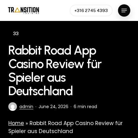
Skip
Menu
to
+316 2745 4393
Close
main
Menu
content
33
Rabbit Road App
Casino Review für
Spieler aus
Deutschland
admin
June 24, 2026
6 min read
Home
»
Rabbit Road App Casino Review für
Spieler aus Deutschland