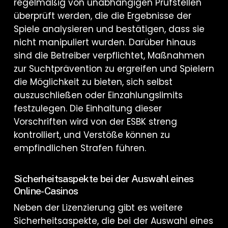
regelmäßig von unabhängigen Prüfstellen
überprüft werden, die die Ergebnisse der
Spiele analysieren und bestätigen, dass sie
nicht manipuliert wurden. Darüber hinaus
sind die Betreiber verpflichtet, Maßnahmen
zur Suchtprävention zu ergreifen und Spielern
die Möglichkeit zu bieten, sich selbst
auszuschließen oder Einzahlungslimits
festzulegen. Die Einhaltung dieser
Vorschriften wird von der ESBK streng
kontrolliert, und Verstöße können zu
empfindlichen Strafen führen.
Sicherheitsaspekte bei der Auswahl eines
Online-Casinos
Neben der Lizenzierung gibt es weitere
Sicherheitsaspekte, die bei der Auswahl eines