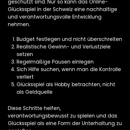
geschützt sind. Nur so kann das Online-
Glücksspiel in der Schweiz eine nachhaltige
und verantwortungsvolle Entwicklung
nehmen.
Budget festlegen und nicht überschreiten
Realistische Gewinn- und Verlustziele
setzen
Regelmäßige Pausen einlegen
Sich Hilfe suchen, wenn man die Kontrolle
verliert
Glücksspiel als Hobby betrachten, nicht
als Geldquelle
Diese Schritte helfen,
verantwortungsbewusst zu spielen und das
Glücksspiel als eine Form der Unterhaltung zu