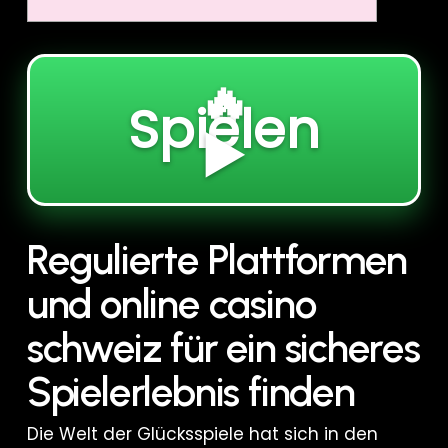
🔥
Spielen
▶️
Regulierte Plattformen
und online casino
schweiz für ein sicheres
Spielerlebnis finden
Die Welt der Glücksspiele hat sich in den