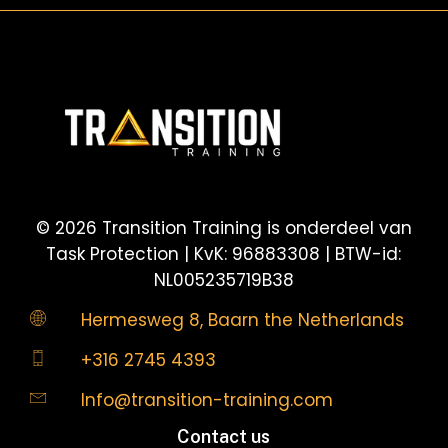
©
2026
Transition Training is onderdeel van
Task Protection | KvK: 96883308 | BTW-id:
NL005235719B38
Hermesweg 8, Baarn the Netherlands
+316 2745 4393
Info@transition-training.com
Contact us