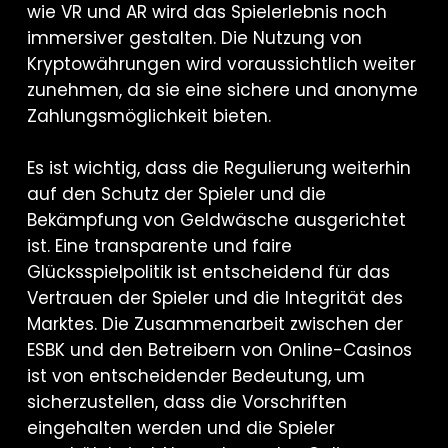
wie VR und AR wird das Spielerlebnis noch
immersiver gestalten. Die Nutzung von
Kryptowährungen wird voraussichtlich weiter
zunehmen, da sie eine sichere und anonyme
Zahlungsmöglichkeit bieten.
Es ist wichtig, dass die Regulierung weiterhin
auf den Schutz der Spieler und die
Bekämpfung von Geldwäsche ausgerichtet
ist. Eine transparente und faire
Glücksspielpolitik ist entscheidend für das
Vertrauen der Spieler und die Integrität des
Marktes. Die Zusammenarbeit zwischen der
ESBK und den Betreibern von Online-Casinos
ist von entscheidender Bedeutung, um
sicherzustellen, dass die Vorschriften
eingehalten werden und die Spieler