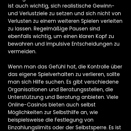
ist auch wichtig, sich realistische Gewinn-
und Verlustziele zu setzen und sich nicht von
Verlusten zu einem weiteren Spielen verleiten
zu lassen. Regelmäßige Pausen sind
ebenfalls wichtig, um einen klaren Kopf zu
bewahren und impulsive Entscheidungen zu
vermeiden.
Wenn man das Gefühl hat, die Kontrolle über
das eigene Spielverhalten zu verlieren, sollte
man sich Hilfe suchen. Es gibt verschiedene
Organisationen und Beratungsstellen, die
Unterstützung und Beratung anbieten. Viele
Online-Casinos bieten auch selbst
Möglichkeiten zur Selbsthilfe an, wie
beispielsweise die Festlegung von
Einzahlungslimits oder der Selbstsperre. Es ist