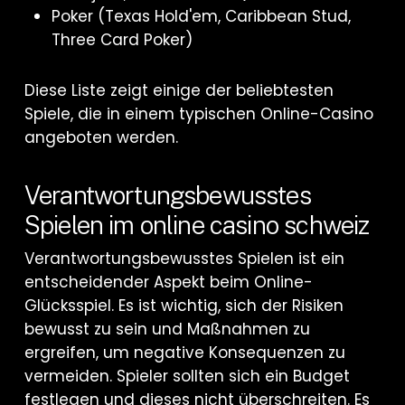
Poker (Texas Hold'em, Caribbean Stud,
Three Card Poker)
Diese Liste zeigt einige der beliebtesten
Spiele, die in einem typischen Online-Casino
angeboten werden.
Verantwortungsbewusstes
Spielen im online casino schweiz
Verantwortungsbewusstes Spielen ist ein
entscheidender Aspekt beim Online-
Glücksspiel. Es ist wichtig, sich der Risiken
bewusst zu sein und Maßnahmen zu
ergreifen, um negative Konsequenzen zu
vermeiden. Spieler sollten sich ein Budget
festlegen und dieses nicht überschreiten. Es