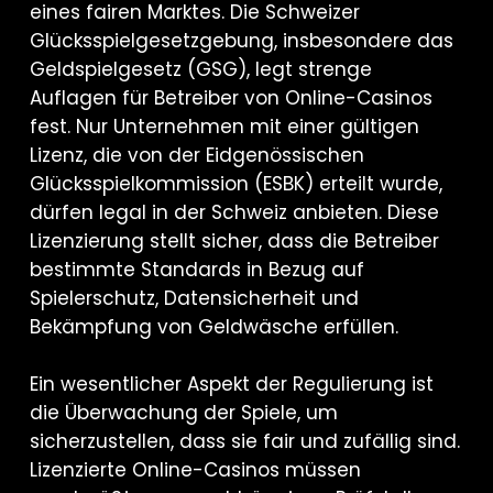
eines fairen Marktes. Die Schweizer
Glücksspielgesetzgebung, insbesondere das
Geldspielgesetz (GSG), legt strenge
Auflagen für Betreiber von Online-Casinos
fest. Nur Unternehmen mit einer gültigen
Lizenz, die von der Eidgenössischen
Glücksspielkommission (ESBK) erteilt wurde,
dürfen legal in der Schweiz anbieten. Diese
Lizenzierung stellt sicher, dass die Betreiber
bestimmte Standards in Bezug auf
Spielerschutz, Datensicherheit und
Bekämpfung von Geldwäsche erfüllen.
Ein wesentlicher Aspekt der Regulierung ist
die Überwachung der Spiele, um
sicherzustellen, dass sie fair und zufällig sind.
Lizenzierte Online-Casinos müssen