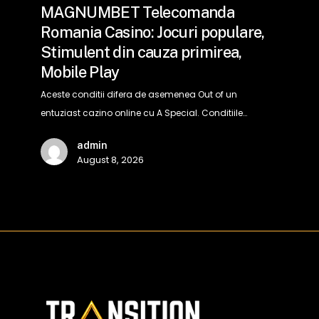
Romania
MAGNUMBET Telecomanda
Casino:
Romania Casino: Jocuri populare,
Jocuri
Stimulent din cauza primirea,
populare,
Mobile Play
Stimulent
din
Aceste conditii difera de asemenea Out of un
cauza
entuziast cazino online cu A Special. Conditiile…
primirea,
admin
Mobile
August 8, 2026
Play