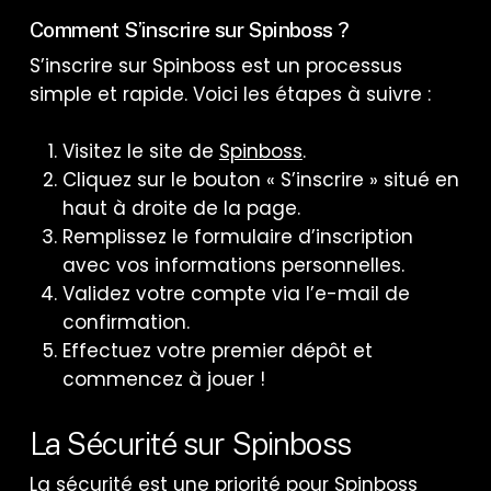
Comment S’inscrire sur Spinboss ?
S’inscrire sur Spinboss est un processus
simple et rapide. Voici les étapes à suivre :
Visitez le site de
Spinboss
.
Cliquez sur le bouton « S’inscrire » situé en
haut à droite de la page.
Remplissez le formulaire d’inscription
avec vos informations personnelles.
Validez votre compte via l’e-mail de
confirmation.
Effectuez votre premier dépôt et
commencez à jouer !
La Sécurité sur Spinboss
La sécurité est une priorité pour Spinboss