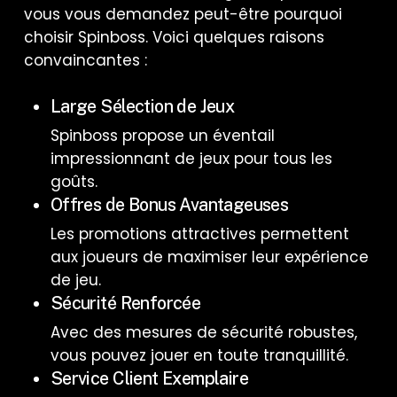
vous vous demandez peut-être pourquoi
choisir Spinboss. Voici quelques raisons
convaincantes :
Large Sélection de Jeux
Spinboss propose un éventail
impressionnant de jeux pour tous les
goûts.
Offres de Bonus Avantageuses
Les promotions attractives permettent
aux joueurs de maximiser leur expérience
de jeu.
Sécurité Renforcée
Avec des mesures de sécurité robustes,
vous pouvez jouer en toute tranquillité.
Service Client Exemplaire