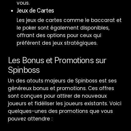
vous.
Jeux de Cartes
Les jeux de cartes comme le baccarat et
le poker sont également disponibles,
offrant des options pour ceux qui
préfèrent des jeux stratégiques.
Les Bonus et Promotions sur
Spinboss
Un des atouts majeurs de Spinboss est ses
généreux bonus et promotions. Ces offres
sont conçues pour attirer de nouveaux
joueurs et fidéliser les joueurs existants. Voici
quelques-unes des promotions que vous
pouvez attendre :