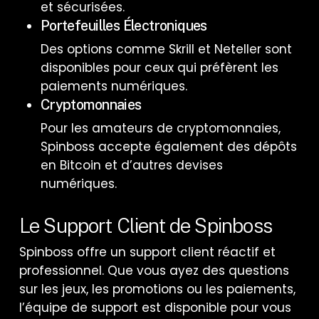
et sécurisées.
Portefeuilles Électroniques
Des options comme Skrill et Neteller sont
disponibles pour ceux qui préfèrent les
paiements numériques.
Cryptomonnaies
Pour les amateurs de cryptomonnaies,
Spinboss accepte également des dépôts
en Bitcoin et d’autres devises
numériques.
Le Support Client de Spinboss
Spinboss offre un support client réactif et
professionnel. Que vous ayez des questions
sur les jeux, les promotions ou les paiements,
l’équipe de support est disponible pour vous