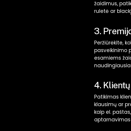
žaidimus, patik
ruletė ar black
3. Premijo
Peržiūrėkite, k
pasveikinimo p
esamiems žaidė
naudingiausia
4. Klient
Patikimas klie
klausimų ar pro
kaip el. pašta
aptarnavimas 