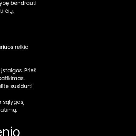
mybę bendrauti
irčių.
riuos reikia
įstaigos. Prieš
 patikimas.
lite susidurti
r sąlygas,
ratimų.
enio