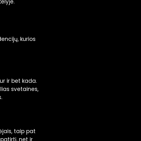
elyje.
encijų, kurios
ur ir bet kada.
ias svetaines,
.
ėjais, taip pat
tirtį, net ir