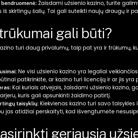
Žaisdami užsienio kazino, turite gali
ė bendruomenė:
 iš skirtingų šalių. Tai gali suteikti naujų draugų ir pat
trūkumai gali būti?
azino turi daug privalumų, taip pat yra ir trūkumų, ku
Ne visi užsienio kazino yra legaliai veikiančios 
ausimai:
tinai patikrinkite, ar kazino turi licenciją ir ar jis yra
Kai kuriais atvejais, žaisdami užsienio kazino, ga
eras:
rjeru, kuris gali apsunkinti žaidimo patirtį.
Kiekvienas kazino turi savo taisykles i
rtingų taisyklių:
u jas atidžiai perskaityti, kad išvengtumėte nesusip
asirinkti geriausią užsi