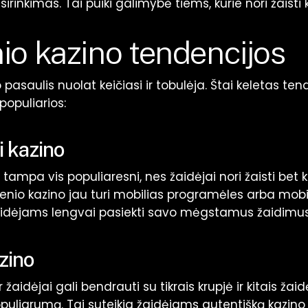
irinkimas. Tai puiki galimybė tiems, kurie nori žaisti k
io kazino tendencijos
 pasaulis nuolat keičiasi ir tobulėja. Štai keletas tend
populiarios:
ji kazino
o tampa vis populiaresni, nes žaidėjai nori žaisti bet k
io kazino jau turi mobilias programėles arba mobil
žaidėjams lengvai pasiekti savo mėgstamus žaidimus
azino
 žaidėjai gali bendrauti su tikrais krupjė ir kitais žaid
puliarumą. Tai suteikia žaidėjams autentišką kazino pa