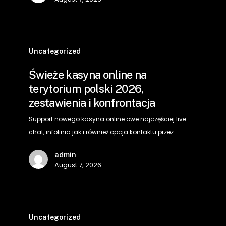
Świeże
kasyna
Uncategorized
online
Świeże kasyna online na
na
terytorium polski 2026,
terytorium
zestawienia i konfrontacja
polski
2026,
Support nowego kasyna online owe najczęściej live
zestawienia
chat, infolinia jak i również opcja kontaktu przez…
i
admin
konfrontacja
August 7, 2026
opony,
inwestycji,
Uncategorized