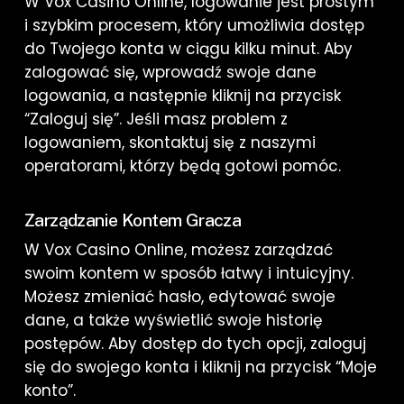
W Vox Casino Online, logowanie jest prostym
i szybkim procesem, który umożliwia dostęp
do Twojego konta w ciągu kilku minut. Aby
zalogować się, wprowadź swoje dane
logowania, a następnie kliknij na przycisk
“Zaloguj się”. Jeśli masz problem z
logowaniem, skontaktuj się z naszymi
operatorami, którzy będą gotowi pomóc.
Zarządzanie Kontem Gracza
W Vox Casino Online, możesz zarządzać
swoim kontem w sposób łatwy i intuicyjny.
Możesz zmieniać hasło, edytować swoje
dane, a także wyświetlić swoje historię
postępów. Aby dostęp do tych opcji, zaloguj
się do swojego konta i kliknij na przycisk “Moje
konto”.