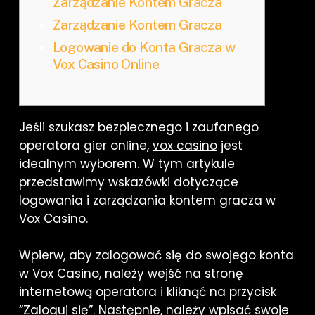
Zarządzanie Kontem Gracza
Zarządzanie Kontem Gracza
Logowanie do Konta Gracza w
Vox Casino Online
Jeśli szukasz bezpiecznego i zaufanego
operatora gier online,
vox casino
jest
idealnym wyborem. W tym artykule
przedstawimy wskazówki dotyczące
logowania i zarządzania kontem gracza w
Vox Casino.
Wpierw, aby zalogować się do swojego konta
w Vox Casino, należy wejść na stronę
internetową operatora i kliknąć na przycisk
“Zaloguj się”. Następnie, należy wpisać swoje