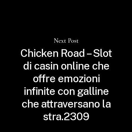
Next Post
Chicken Road – Slot
di casin online che
offre emozioni
infinite con galline
che attraversano la
stra.2309