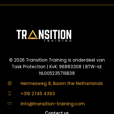
©
2026
Transition Training is onderdeel van
Task Protection | KvK: 96883308 | BTW-id:
NL005235719B38
Hermesweg 8, Baarn the Netherlands
+316 2745 4393
Info@transition-training.com
Contact us