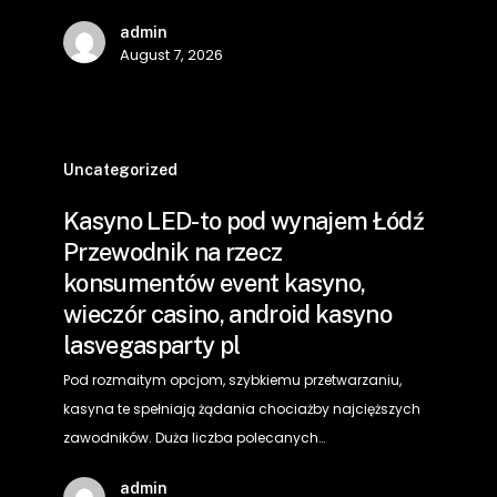
admin
August 7, 2026
Kasyno
LED-
Uncategorized
to
Kasyno LED-to pod wynajem Łódź
pod
Przewodnik na rzecz
wynajem
konsumentów event kasyno,
Łódź
wieczór casino, android kasyno
Przewodnik
lasvegasparty pl
na
rzecz
Pod rozmaitym opcjom, szybkiemu przetwarzaniu,
konsumentów
kasyna te spełniają żądania chociażby najcięższych
event
zawodników. Duża liczba polecanych…
kasyno,
wieczór
admin