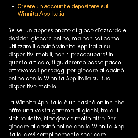
Creare un account e depositare sul
Winnita App Italia
Se sei un appassionato di gioco d’azzardo e
desideri giocare online, ma non sai come
utilizzare il casinò
winnita
App Italia su
dispositivi mobili, non ti preoccupare! In
questo articolo, ti guideremo passo passo
attraverso i passaggi per giocare al casinò
online con la Winnita App Italia sul tuo
dispositivo mobile.
La Winnita App Italia è un casinò online che
offre una vasta gamma di giochi, tra cui
slot, roulette, blackjack e molto altro. Per
giocare al casinò online con la Winnita App
Italia, devi semplicemente scaricare