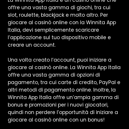
La Winnita App Italia è un casinò online che
offre una vasta gamma di giochi, tra cui
slot, roulette, blackjack e molto altro. Per
giocare al casinò online con la Winnita App
Italia, devi semplicemente scaricare
l’applicazione sul tuo dispositivo mobile e
creare un account.
Una volta creato l’account, puoi iniziare a
giocare al casinò online. La Winnita App Italia
offre una vasta gamma di opzioni di
pagamento, tra cui carte di credito, PayPal e
altri metodi di pagamento online. Inoltre, la
Winnita App Italia offre un’ampia gamma di
bonus e promozioni per i nuovi giocatori,
quindi non perdere l’opportunità di iniziare a
giocare al casinò online con un bonus!