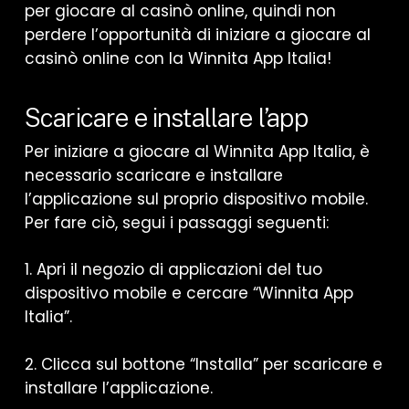
per giocare al casinò online, quindi non
perdere l’opportunità di iniziare a giocare al
casinò online con la Winnita App Italia!
Scaricare e installare l’app
Per iniziare a giocare al Winnita App Italia, è
necessario scaricare e installare
l’applicazione sul proprio dispositivo mobile.
Per fare ciò, segui i passaggi seguenti:
1. Apri il negozio di applicazioni del tuo
dispositivo mobile e cercare “Winnita App
Italia”.
2. Clicca sul bottone “Installa” per scaricare e
installare l’applicazione.