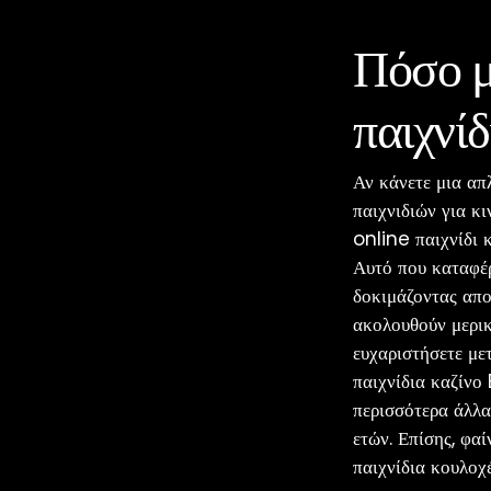
Πόσο μ
παιχνί
Αν κάνετε μια α
παιχνιδιών για κ
online παιχνίδι
Αυτό που καταφέρ
δοκιμάζοντας απο
ακολουθούν μερικ
ευχαριστήσετε με
παιχνίδια καζίνο
περισσότερα άλλα
ετών. Επίσης, φα
παιχνίδια κουλοχ