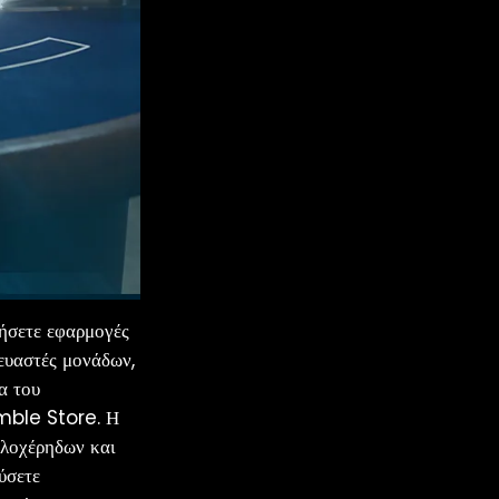
ήσετε εφαρμογές
ευαστές μονάδων,
α του
amble Store. Η
υλοχέρηδων και
ύσετε