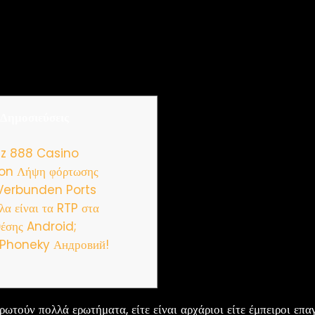
Δημοσιεύσεις
dz 888 Casino
ion Λήψη φόρτωσης
Verbunden Ports
λα είναι τα RTP στα
θέσης Android;
 Phoneky Андровий!
ρωτούν πολλά ερωτήματα, είτε είναι αρχάριοι είτε έμπειροι επα