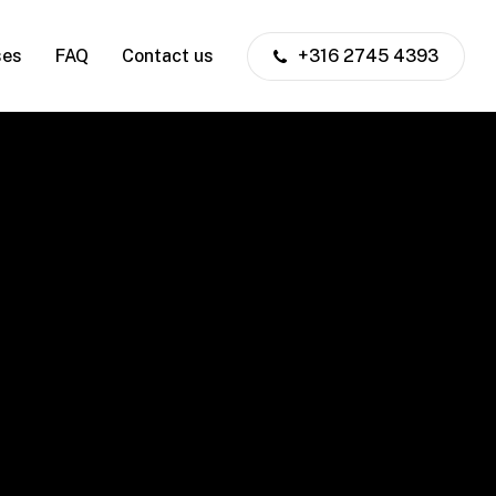
ses
FAQ
Contact us
+316 2745 4393