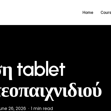
Home
Cour
η tablet
τεοπαιχνιδιού
une 26, 2026
1 min read