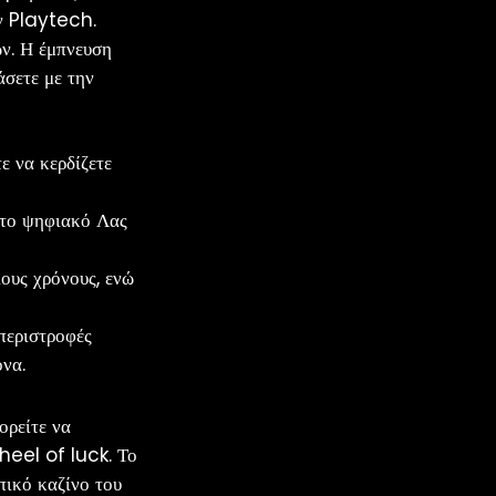
ών Playtech.
ών. Η έμπνευση
άσετε με την
ε να κερδίζετε
ε το ψηφιακό Λας
ίους χρόνους, ενώ
περιστροφές
να.
ορείτε να
wheel of luck. Το
ικό καζίνο του