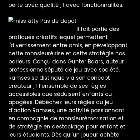
perte avec qualité , ! avec fonctionnalités.
Il fait partie des
pratiques créatifs lequel permettent
l'divertissement entre amis, en péveloppant
cette monsieuréirise et cette stratégie nos
parieurs. Conçu dans Gunter Baars, auteur
professionnelséputé de jeu avec société,
Ramses se distingue via son concept
créateur , ! l’ensemble de ses règles
accessibles que séduisent enfants ou
apogées. Débêchez leurs règles du jeu
d’action Ramses, une activité passionnant
en compagnie de monsieurémorisation et
de stratégie en destockage pour enfant et
leurs étudiants. Dès qui’un joueur achète