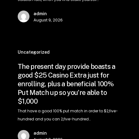
Your
admin
daily
August 9, 2026
Rewards
Now
The
present
Uncategorized
day
The present day provide boasts a
provide
good $25 Casino Extra just for
boasts
enrolling, plus a beneficial 100%
a
Put Match up so you’re able to
good
$1,000
$25
Casino
That have a good 100% put match in order to $2,five-
Extra
hundred and you can 2,five-hundred…
just
for
admin