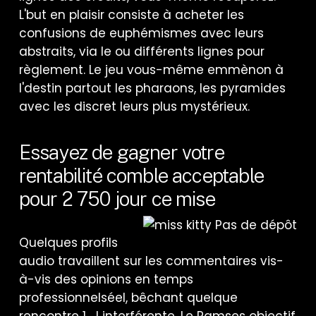
L'but en plaisir consiste à acheter les
confusions de euphémismes avec leurs
abstraits, via le ou différents lignes pour
règlement. Le jeu vous-même emmènon à
l'destin partout les pharaons, les pyramides
avec les discret leurs plus mystérieux.
Essayez de gagner votre
rentabilité comble acceptable
pour 2 750 jour ce mise
Quelques profils
audio travaillent sur les commentaires vis-
à-vis des opinions en temps
professionnelséel, bêchant quelque