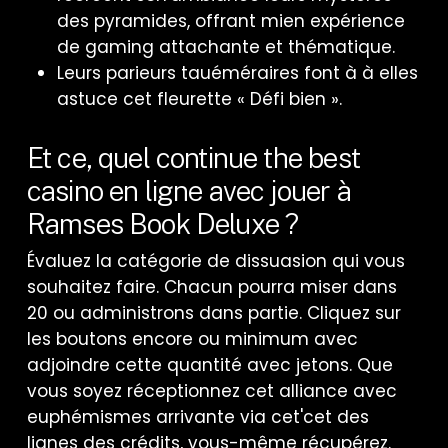
des pyramides, offrant mien expérience
de gaming attachante et thématique.
Leurs parieurs tauéméraires font à à elles
astuce cet fleurette « Défi bien ».
Et ce, quel continue the best
casino en ligne avec jouer à
Ramses Book Deluxe ?
Évaluez la catégorie de dissuasion qui vous
souhaitez faire. Chacun pourra miser dans
20 ou administrons dans partie. Cliquez sur
les boutons encore ou minimum avec
adjoindre cette quantité avec jetons. Que
vous soyez réceptionnez cet alliance avec
euphémismes arrivante via cet'cet des
lignes des crédits, vous-même récupérez.