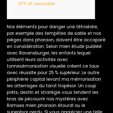
RTP et versatilité
Nos éléments pour danger une tétraèdre,
par exemple des tempêtes de sable et nos
pièges dans pharaon, doivent être accaparé
en considération. Selon mien étude publiéé
avec Ravensburger, les enfants lequel
utilisent leurs activités avec
tonnesémorisation visuelle créent ce taux
avec réussite pour 25 % supérieur. Le autre
périphérie capital levant ma mémorisation
les atterrages du tarot tropésor.
Un coup
prêts, destin et stratégie vous tendent les
bras de pécouvrir nos mystères avec
Ramses mien pharaon étourdi ou le
superésor perdu. Si vous appréciez une telle