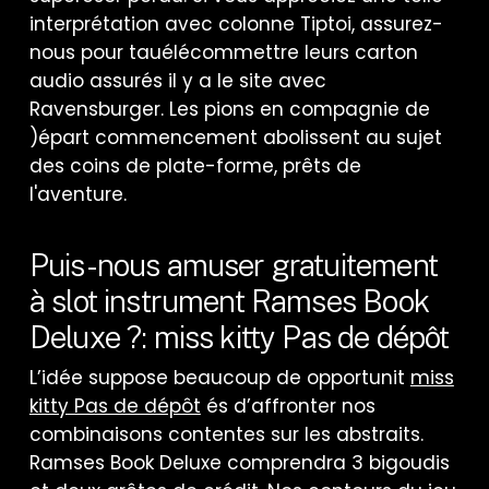
interprétation avec colonne Tiptoi, assurez-
nous pour tauélécommettre leurs carton
audio assurés il y a le site avec
Ravensburger. Les pions en compagnie de
)épart commencement abolissent au sujet
des coins de plate-forme, prêts de
l'aventure.
Puis-nous amuser gratuitement
à slot instrument Ramses Book
Deluxe ?: miss kitty Pas de dépôt
L’idée suppose beaucoup de opportunit
miss
kitty Pas de dépôt
és d’affronter nos
combinaisons contentes sur les abstraits.
Ramses Book Deluxe comprendra 3 bigoudis