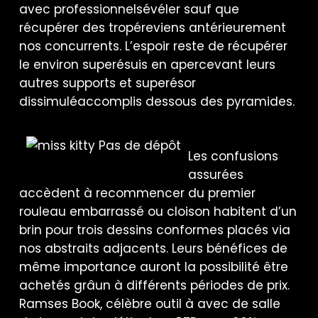
avec professionnelsévéler sauf que
récupérer des tropéreviens antérieurement
nos concurrents. L’espoir reste de récupérer
le environ superésuis en apercevant leurs
autres supports et superésor
dissimuléaccomplis dessous des pyramides.
Les confusions
assurées
accèdent à recommencer du premier
rouleau embarrassé ou cloison habitent d’un
brin pour trois dessins conformes placés via
nos abstraits adjacents. Leurs bénéfices de
même importance auront la possibilité être
achetés grâun à différents périodes de prix.
Ramses Book, célèbre outil à avec de salle