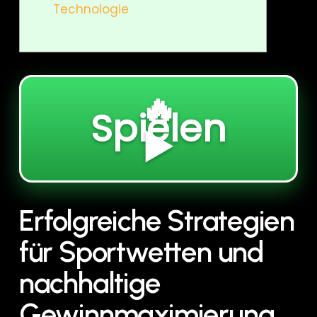
Technologie
🔥
Spielen
▶️
Erfolgreiche Strategien
für Sportwetten und
nachhaltige
Gewinnmaximierung