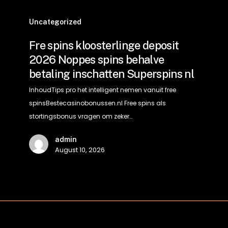
Fre
spins
Uncategorized
kloosterlinge
Fre spins kloosterlinge deposit
deposit
2026 Noppes spins behalve
2026
betaling inschatten Superspins nl
Noppes
spins
InhoudTips pro het intelligent nemen vanuit free
behalve
spinsBestecasinobonussen.nl Free spins als
betaling
stortingsbonus vragen om zeker…
inschatten
admin
Superspins
August 10, 2026
nl