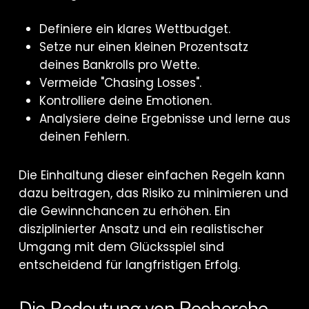
Definiere ein klares Wettbudget.
Setze nur einen kleinen Prozentsatz
deines Bankrolls pro Wette.
Vermeide "Chasing Losses".
Kontrolliere deine Emotionen.
Analysiere deine Ergebnisse und lerne aus
deinen Fehlern.
Die Einhaltung dieser einfachen Regeln kann
dazu beitragen, das Risiko zu minimieren und
die Gewinnchancen zu erhöhen. Ein
disziplinierter Ansatz und ein realistischer
Umgang mit dem Glücksspiel sind
entscheidend für langfristigen Erfolg.