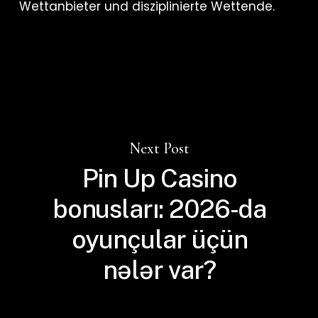
Wettanbieter und disziplinierte Wettende.
Next Post
Pin Up Casino
bonusları: 2026-da
oyunçular üçün
nələr var?