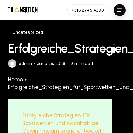
Skip
Menu
to
+316 2745 4393
Close
main
Menu
content
Uncategorized
Erfolgreiche_Strategi
admin
June 25, 2026
9 min read
Home
»
Erfolgreiche_Strategien_für_Sportwetten_un
Erfolgreiche Strategien für
Sportwetten und nachhaltige
Gewinnmaximierung entwickeln