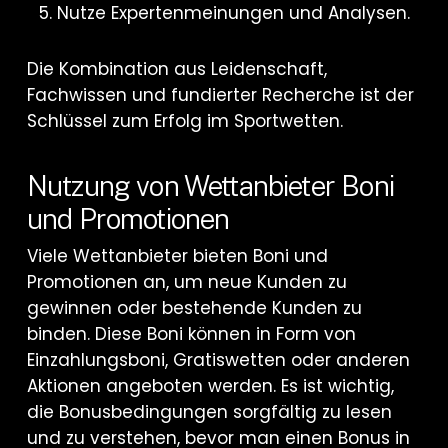
Nutze Expertenmeinungen und Analysen.
Die Kombination aus Leidenschaft,
Fachwissen und fundierter Recherche ist der
Schlüssel zum Erfolg im Sportwetten.
Nutzung von Wettanbieter Boni
und Promotionen
Viele Wettanbieter bieten Boni und
Promotionen an, um neue Kunden zu
gewinnen oder bestehende Kunden zu
binden. Diese Boni können in Form von
Einzahlungsboni, Gratiswetten oder anderen
Aktionen angeboten werden. Es ist wichtig,
die Bonusbedingungen sorgfältig zu lesen
und zu verstehen, bevor man einen Bonus in