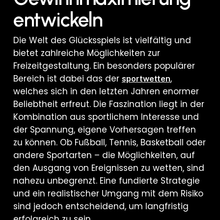
entwickeln
Die Welt des Glücksspiels ist vielfältig und
bietet zahlreiche Möglichkeiten zur
Freizeitgestaltung. Ein besonders populärer
Bereich ist dabei das der
,
sportwetten
welches sich in den letzten Jahren enormer
Beliebtheit erfreut. Die Faszination liegt in der
Kombination aus sportlichem Interesse und
der Spannung, eigene Vorhersagen treffen
zu können. Ob Fußball, Tennis, Basketball oder
andere Sportarten – die Möglichkeiten, auf
den Ausgang von Ereignissen zu wetten, sind
nahezu unbegrenzt. Eine fundierte Strategie
und ein realistischer Umgang mit dem Risiko
sind jedoch entscheidend, um langfristig
erfolgreich zu sein.