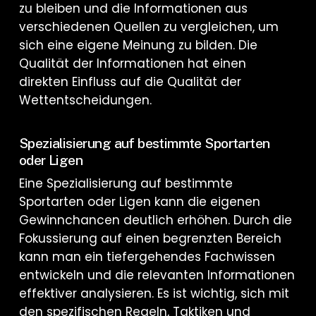
zu bleiben und die Informationen aus
verschiedenen Quellen zu vergleichen, um
sich eine eigene Meinung zu bilden. Die
Qualität der Informationen hat einen
direkten Einfluss auf die Qualität der
Wettentscheidungen.
Spezialisierung auf bestimmte Sportarten
oder Ligen
Eine Spezialisierung auf bestimmte
Sportarten oder Ligen kann die eigenen
Gewinnchancen deutlich erhöhen. Durch die
Fokussierung auf einen begrenzten Bereich
kann man ein tiefergehendes Fachwissen
entwickeln und die relevanten Informationen
effektiver analysieren. Es ist wichtig, sich mit
den spezifischen Regeln, Taktiken und