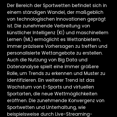
Der Bereich der Sportwetten befindet sich in
einem ständigen Wandel, der maßgeblich
von technologischen Innovationen geprägt
ist. Die zunehmende Verbreitung von
künstlicher Intelligenz (KI) und maschinellem
Lernen (ML) ermöglicht es Wettanbietern,
immer präzisere Vorhersagen zu treffen und
personalisierte Wettangebote zu erstellen.
Auch die Nutzung von Big Data und
Datenanalyse spielt eine immer größere
Rolle, um Trends zu erkennen und Muster zu
identifizieren. Ein weiterer Trend ist das
Wachstum von E-Sports und virtuellen
Sportarten, die neue Wettmöglichkeiten
eröffnen. Die zunehmende Konvergenz von
Sportwetten und Unterhaltung, wie
beispielsweise durch Live-Streaming-