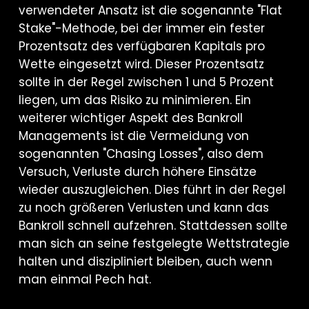
verwendeter Ansatz ist die sogenannte "Flat
Stake"-Methode, bei der immer ein fester
Prozentsatz des verfügbaren Kapitals pro
Wette eingesetzt wird. Dieser Prozentsatz
sollte in der Regel zwischen 1 und 5 Prozent
liegen, um das Risiko zu minimieren. Ein
weiterer wichtiger Aspekt des Bankroll
Managements ist die Vermeidung von
sogenannten "Chasing Losses", also dem
Versuch, Verluste durch höhere Einsätze
wieder auszugleichen. Dies führt in der Regel
zu noch größeren Verlusten und kann das
Bankroll schnell aufzehren. Stattdessen sollte
man sich an seine festgelegte Wettstrategie
halten und diszipliniert bleiben, auch wenn
man einmal Pech hat.