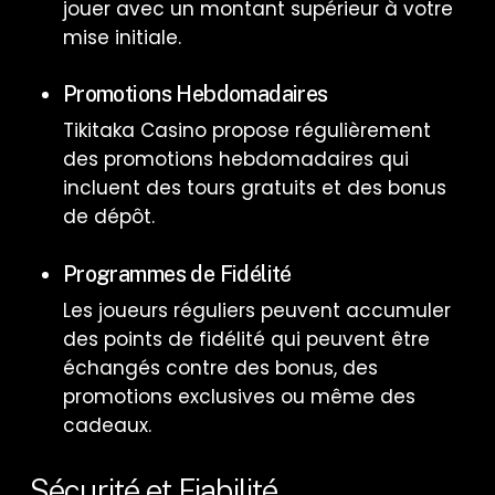
jouer avec un montant supérieur à votre
mise initiale.
Promotions Hebdomadaires
Tikitaka Casino propose régulièrement
des promotions hebdomadaires qui
incluent des tours gratuits et des bonus
de dépôt.
Programmes de Fidélité
Les joueurs réguliers peuvent accumuler
des points de fidélité qui peuvent être
échangés contre des bonus, des
promotions exclusives ou même des
cadeaux.
Sécurité et Fiabilité