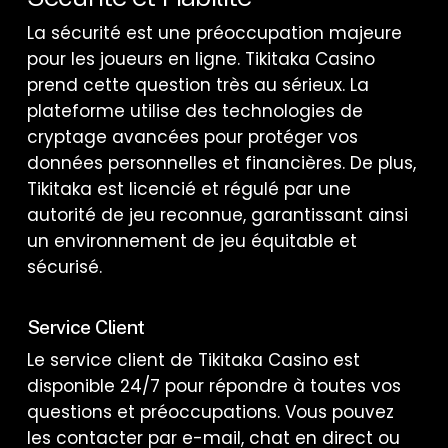
La sécurité est une préoccupation majeure
pour les joueurs en ligne. Tikitaka Casino
prend cette question très au sérieux. La
plateforme utilise des technologies de
cryptage avancées pour protéger vos
données personnelles et financières. De plus,
Tikitaka est licencié et régulé par une
autorité de jeu reconnue, garantissant ainsi
un environnement de jeu équitable et
sécurisé.
Service Client
Le service client de Tikitaka Casino est
disponible 24/7 pour répondre à toutes vos
questions et préoccupations. Vous pouvez
les contacter par e-mail, chat en direct ou