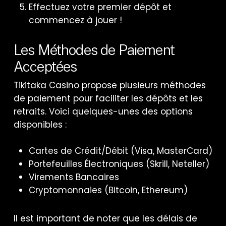
Effectuez votre premier dépôt et
commencez à jouer !
Les Méthodes de Paiement
Acceptées
Tikitaka Casino propose plusieurs méthodes
de paiement pour faciliter les dépôts et les
retraits. Voici quelques-unes des options
disponibles :
Cartes de Crédit/Débit (Visa, MasterCard)
Portefeuilles Électroniques (Skrill, Neteller)
Virements Bancaires
Cryptomonnaies (Bitcoin, Ethereum)
Il est important de noter que les délais de