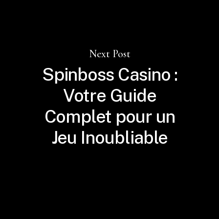
Next Post
Spinboss Casino :
Votre Guide
Complet pour un
Jeu Inoubliable