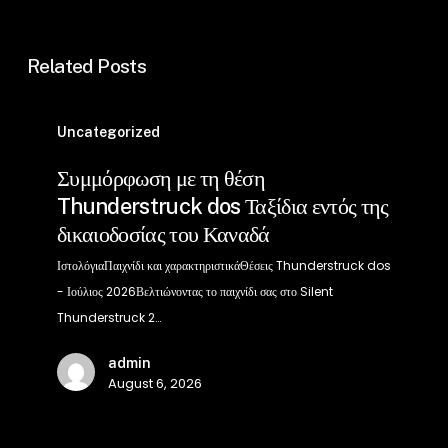
Related Posts
Συμμόρφωση
με
Uncategorized
τη
Συμμόρφωση με τη θέση
θέση
Thunderstruck dos Ταξίδια εντός της
Thunderstruck
δικαιοδοσίας του Καναδά
dos
Ταξίδια
ΙστολόγιαΠαιχνίδι και χαρακτηριστικάΘέσεις Thunderstruck dos
εντός
- Ιούλιος 2026Βελτιώνοντας το παιχνίδι σας στο Silent
της
Thunderstruck 2…
δικαιοδοσίας
admin
του
August 6, 2026
Καναδά