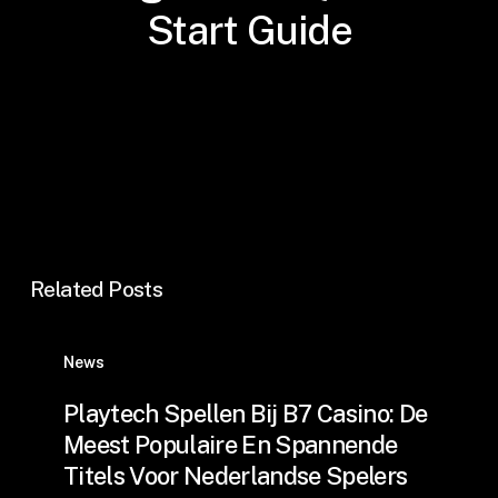
Start Guide
Related Posts
Playtech
Spellen
News
Bij
Playtech Spellen Bij B7 Casino: De
B7
Meest Populaire En Spannende
Casino:
Titels Voor Nederlandse Spelers
De