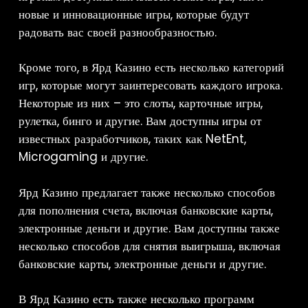
новые и инновационные игры, которые будут
радовать вас своей разнообразностью.
Кроме того, в Ярд Казино есть несколько категорий
игр, которые могут заинтересовать каждого игрока.
Некоторые из них – это слоты, карточные игры,
рулетка, бинго и другие. Вам доступны игры от
известных разработчиков, таких как NetEnt,
Microgaming и другие.
Ярд Казино предлагает также несколько способов
для пополнения счета, включая банковские карты,
электронные деньги и другие. Вам доступны также
несколько способов для снятия выигрыша, включая
банковские карты, электронные деньги и другие.
В Ярд Казино есть также несколько программ