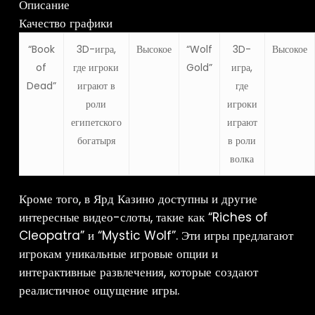
Описание
Качество графики
“Book
3D-игра,
Высокое
“Wolf
3D-
Высокое
of
где игроки
Gold”
игра,
Dead”
играют в
где
роли
игроки
египетского
играют
богатыря
в роли
волка
Кроме того, в Ярд Казино доступны и другие
интересные видео-слоты, такие как “Riches of
Cleopatra” и “Mystic Wolf”. Эти игры предлагают
игрокам уникальные игровые опции и
интерактивные развлечения, которые создают
реалистичное ощущение игры.