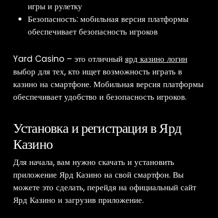
игры и рулетку
Безопасность: мобильная версия платформы
обеспечивает безопасность игроков
Yard Casino – это отличный
ярд казино логин
выбор для тех, кто ищет возможность играть в
казино на смартфоне. Мобильная версия платформы
обеспечивает удобство и безопасность игроков.
Установка и регистрация в Ярд
Казино
Для начала, вам нужно скачать и установить
приложение Ярд Казино на свой смартфон. Вы
можете это сделать, перейдя на официальный сайт
Ярд Казино и загрузив приложение.