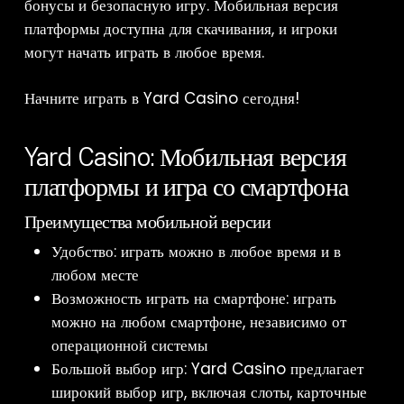
бонусы и безопасную игру. Мобильная версия
платформы доступна для скачивания, и игроки
могут начать играть в любое время.
Начните играть в Yard Casino сегодня!
Yard Casino: Мобильная версия
платформы и игра со смартфона
Преимущества мобильной версии
Удобство: играть можно в любое время и в
любом месте
Возможность играть на смартфоне: играть
можно на любом смартфоне, независимо от
операционной системы
Большой выбор игр: Yard Casino предлагает
широкий выбор игр, включая слоты, карточные