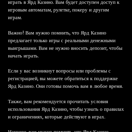
играть в Ярд Казино. Вам будет доступен доступ к
игровым автоматам, рулетке, покеру и другим
играм.
Важно! Вам нужно помнить, что Ярд Казино
предлагает только игры с реальными денежными
выигрышами. Вам не нужно вносить депозит, чтобы
начать играть.
Если у вас возникнут вопросы или проблемы с
регистрацией, вы можете обратиться к поддержке
Ярд Казино. Они готовы помочь вам в любое время.
Также, вам рекомендуется прочитать условия
использования Ярд Казино, чтобы узнать о правилах
и ограничениях, которые действуют в играх.
Наконец, вам нужно помнить, что Ярд Казино