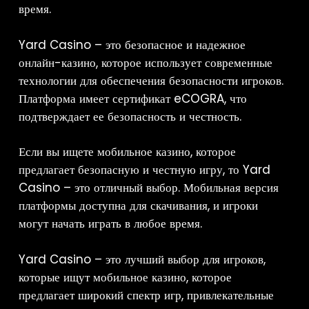
время.
Yard Casino – это безопасное и надежное
онлайн-казино, которое использует современные
технологии для обеспечения безопасности игроков.
Платформа имеет сертификат eCOGRA, что
подтверждает ее безопасность и честность.
Если вы ищете мобильное казино, которое
предлагает безопасную и честную игру, то Yard
Casino – это отличный выбор. Мобильная версия
платформы доступна для скачивания, и игроки
могут начать играть в любое время.
Yard Casino – это лучший выбор для игроков,
которые ищут мобильное казино, которое
предлагает широкий спектр игр, привлекательные